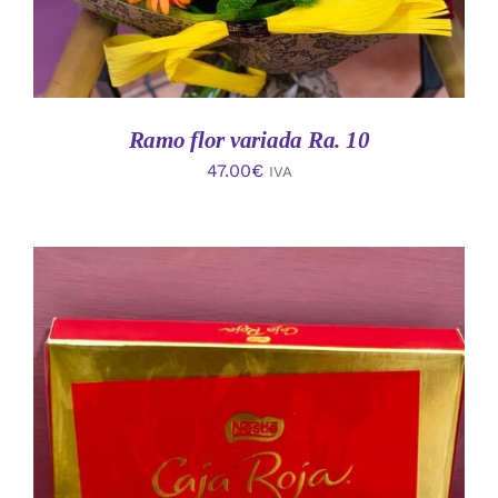
Ramo flor variada Ra. 10
47.00
€
IVA
AÑADIR AL CARRITO
/
DETALLES