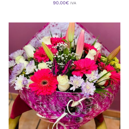
90.00
€
IVA
AÑADIR AL CARRITO
/
DETALLES