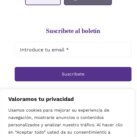
Suscríbete al boletín
Suscribete
Valoramos tu privacidad
Inicio
Tienda
Ramos
Rosas
Centros
Usamos cookies para mejorar su experiencia de
navegación, mostrarle anuncios o contenidos
Cestas
Arreglos Funerarios
Contacto
personalizados y analizar nuestro tráfico. Al hacer clic
Política de privacidad
en “Aceptar todo” usted da su consentimiento a
© Copyright 2019 | imagenes propiedad de Floristeria