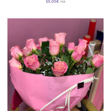
55.00
€
IVA
AÑADIR AL CARRITO
/
DETALLES