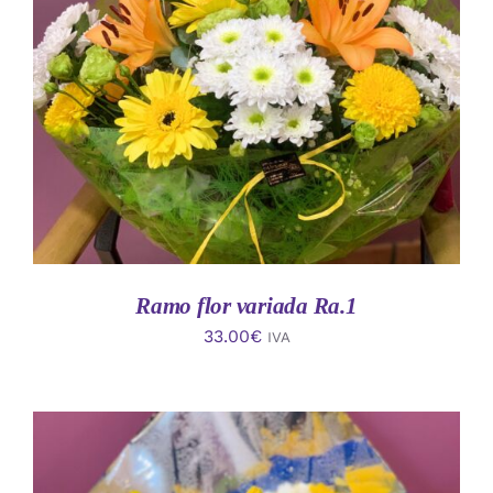
AÑADIR AL CARRITO
/
DETALLES
Ramo flor variada Ra.1
33.00
€
IVA