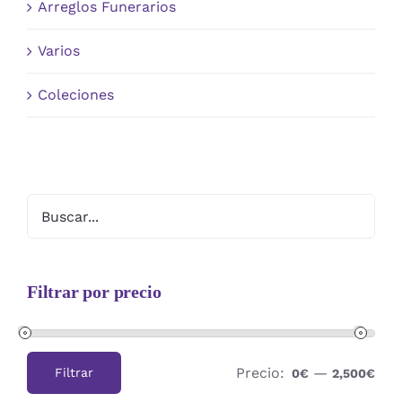
Arreglos Funerarios
Varios
Coleciones
Filtrar por precio
Precio:
—
Filtrar
0€
2,500€
Precio
Precio