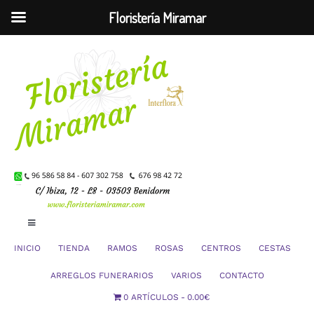
Floristería Miramar
Saltar
al
contenido
Toggle
Navigation
INICIO
TIENDA
RAMOS
ROSAS
CENTROS
CESTAS
Mi Cuenta
ARREGLOS FUNERARIOS
VARIOS
CONTACTO
0 ARTÍCULOS
0.00€
Carrito