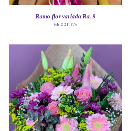
Ramo flor variada Ra. 9
55.00
€
IVA
AÑADIR AL CARRITO
/
DETALLES