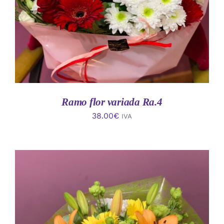
Ramo flor variada Ra.4
38.00
€
IVA