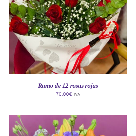
AÑADIR AL CARRITO
/
DETALLES
Ramo de 12 rosas rojas
70.00
€
IVA