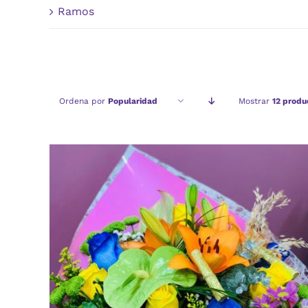
Ramos
Ordena por
Popularidad
Mostrar
12 produ
AÑADIR AL CARRITO
/
VISTA RAPIDA