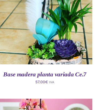
AÑADIR AL CARRITO
/
VISTA RAPIDA
Base madera planta variada Ce.7
57.00
€
IVA