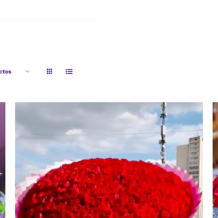
ctos
AÑADIR AL CARRITO
/
VISTA RAPIDA