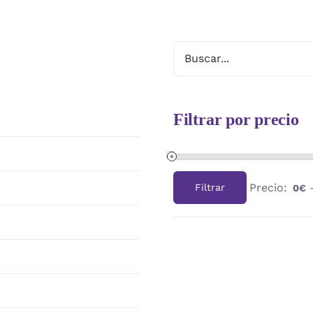
Filtrar por precio
Precio:
Filtrar
0€
Precio
Precio
mínimo
máximo