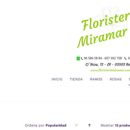
Saltar
al
contenido
INICIO
TIENDA
RAMOS
ROSAS
Ordena por
Popularidad
Mostrar
12 produ