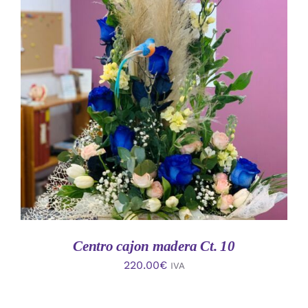
AÑADIR AL CARRITO
/
DETALLES
Centro cajon madera Ct. 10
220.00
€
IVA