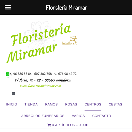
Floristería Miramar
Saltar
al
contenido
Toggle
Navigation
INICIO
TIENDA
RAMOS
ROSAS
CENTROS
CESTAS
Mi Cuenta
ARREGLOS FUNERARIOS
VARIOS
CONTACTO
0 ARTÍCULOS
0.00€
Carrito