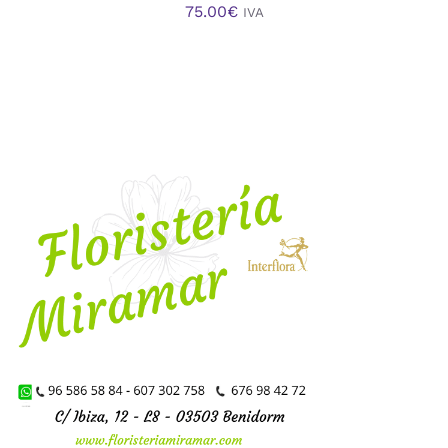
75.00
€
IVA