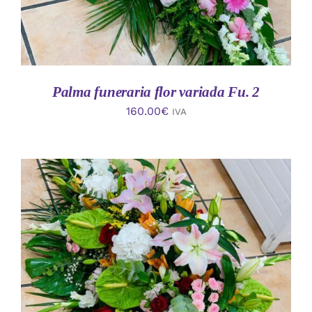
Palma funeraria flor variada Fu. 2
160.00
€
IVA
AÑADIR AL CARRITO
/
DETALLES