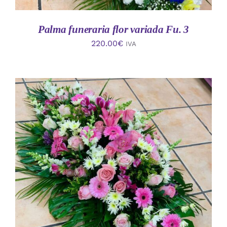
Palma funeraria flor variada Fu. 3
220.00
€
IVA
AÑADIR AL CARRITO
/
DETALLES