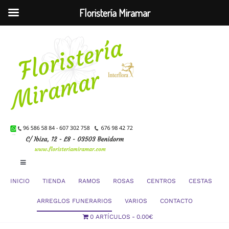
Floristería Miramar
Saltar
al
contenido
Toggle
Navigation
INICIO
TIENDA
RAMOS
ROSAS
CENTROS
CESTAS
Mi Cuenta
ARREGLOS FUNERARIOS
VARIOS
CONTACTO
0 ARTÍCULOS
0.00€
Carrito