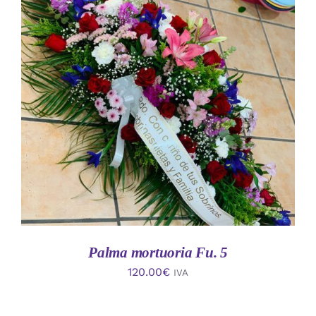
AÑADIR AL CARRITO
/
DETALLES
Palma mortuoria Fu. 5
120.00
€
IVA