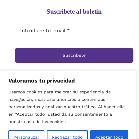
Suscríbete al boletín
Suscribete
Valoramos tu privacidad
Inicio
Tienda
Ramos
Rosas
Centros
Usamos cookies para mejorar su experiencia de
navegación, mostrarle anuncios o contenidos
Cestas
Arreglos Funerarios
Contacto
personalizados y analizar nuestro tráfico. Al hacer clic
Política de privacidad
en “Aceptar todo” usted da su consentimiento a
© Copyright 2026 | imagenes propiedad de Floristeria
nuestro uso de las cookies.
Miramar| Derechos reservados|
Personalizar
Rechazar todo
Aceptar todo