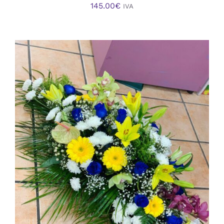
145.00
€
IVA
AÑADIR AL CARRITO
/
DETALLES