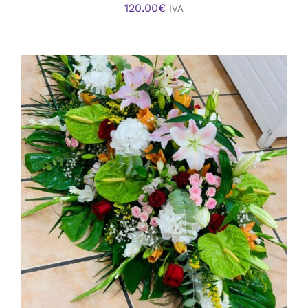
120.00
€
IVA
AÑADIR AL CARRITO
/
DETALLES