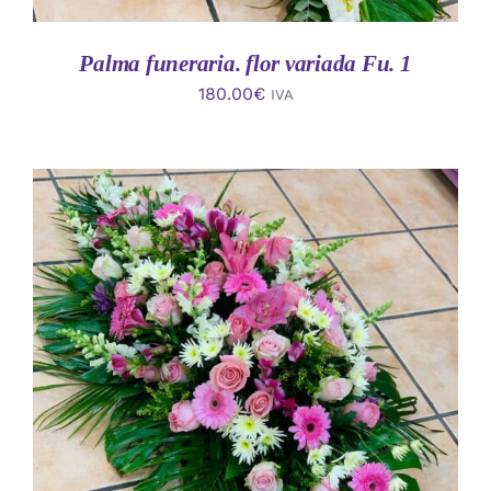
Palma funeraria. flor variada Fu. 1
180.00
€
IVA
AÑADIR AL CARRITO
/
DETALLES