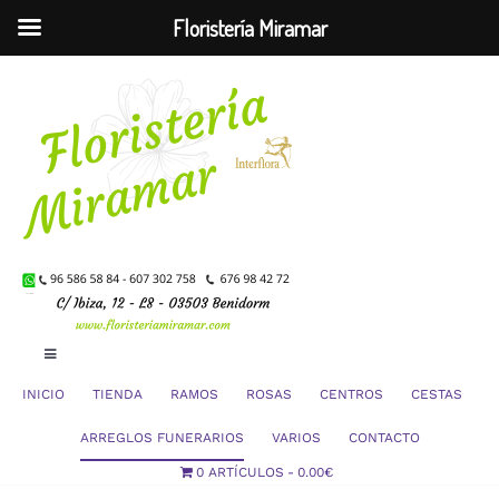
Floristería Miramar
Saltar
al
contenido
Toggle
Navigation
INICIO
TIENDA
RAMOS
ROSAS
CENTROS
CESTAS
Mi Cuenta
ARREGLOS FUNERARIOS
VARIOS
CONTACTO
0 ARTÍCULOS
0.00€
Carrito