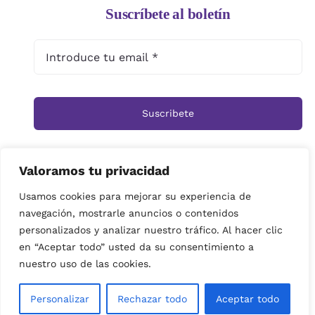
Suscríbete al boletín
Suscribete
Valoramos tu privacidad
Inicio
Tienda
Ramos
Rosas
Centros
Usamos cookies para mejorar su experiencia de
navegación, mostrarle anuncios o contenidos
Cestas
Arreglos Funerarios
Contacto
personalizados y analizar nuestro tráfico. Al hacer clic
Política de privacidad
en “Aceptar todo” usted da su consentimiento a
© Copyright 2019 | imagenes propiedad de Floristeria
nuestro uso de las cookies.
Miramar| Derechos reservados|
Personalizar
Rechazar todo
Aceptar todo