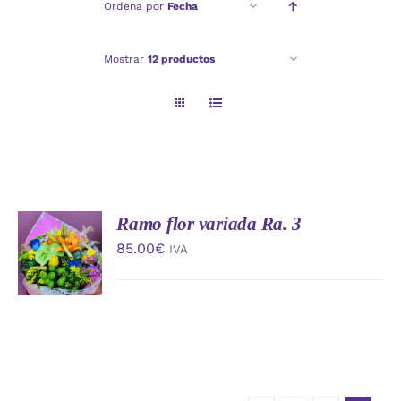
Ordena por
Fecha
Checkout
Mostrar
12 productos
Politica de privacidad
Ramo flor variada Ra. 3
AÑADIR
AL
85.00
€
IVA
CARRITO
/
DETALLES