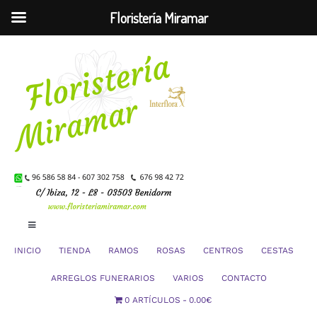
Floristería Miramar
Saltar
al
contenido
Toggle
Navigation
INICIO
TIENDA
RAMOS
ROSAS
CENTROS
CESTAS
Mi Cuenta
ARREGLOS FUNERARIOS
VARIOS
CONTACTO
0 ARTÍCULOS
0.00€
Carrito