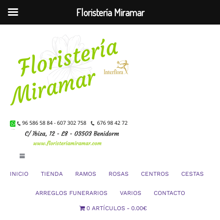
Floristería Miramar
Saltar
al
contenido
Toggle
Navigation
INICIO
TIENDA
RAMOS
ROSAS
CENTROS
CESTAS
Mi Cuenta
ARREGLOS FUNERARIOS
VARIOS
CONTACTO
0 ARTÍCULOS
0.00€
Carrito