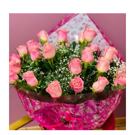
AÑADIR AL CARRITO
/
DETALLES