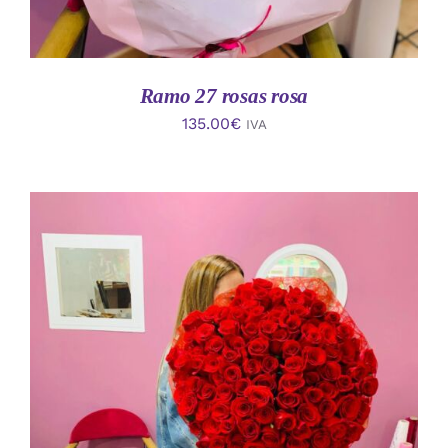
Ramo 27 rosas rosa
135.00
€
IVA
AÑADIR AL CARRITO
/
DETALLES