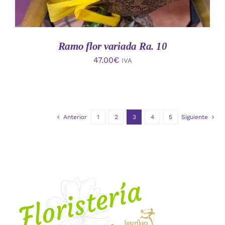
Ramo flor variada Ra. 10
47.00
€
IVA
Anterior
1
2
3
4
5
Siguiente