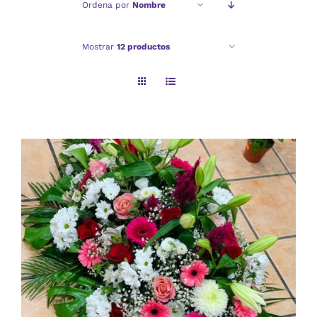
Ordena por
Nombre
Checkout
Mostrar
12 productos
Politica de privacidad
AÑADIR AL CARRITO
/
DETALLES