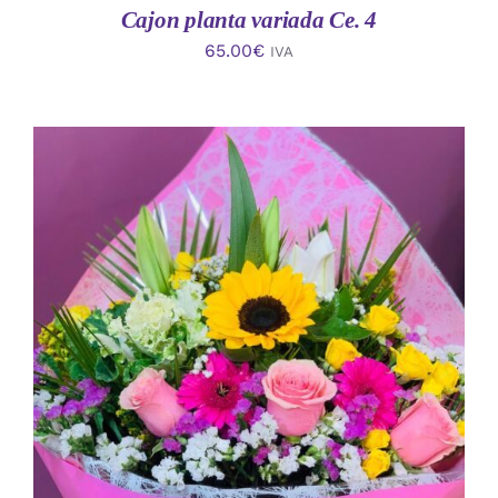
Cajon planta variada Ce. 4
65.00
€
IVA
AÑADIR AL CARRITO
/
DETALLES