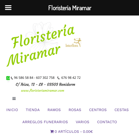
Floristería Miramar
Saltar
al
contenido
Toggle
Navigation
INICIO
TIENDA
RAMOS
ROSAS
CENTROS
CESTAS
Mi Cuenta
ARREGLOS FUNERARIOS
VARIOS
CONTACTO
0 ARTÍCULOS
0.00€
Carrito