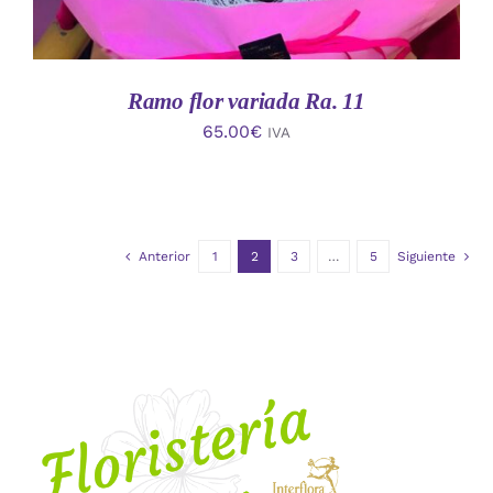
Ramo flor variada Ra. 11
65.00
€
IVA
Anterior
1
2
3
…
5
Siguiente