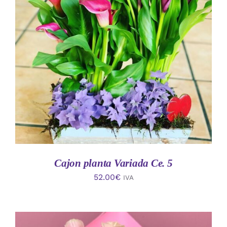
AÑADIR AL CARRITO
/
DETALLES
Cajon planta Variada Ce. 5
52.00
€
IVA