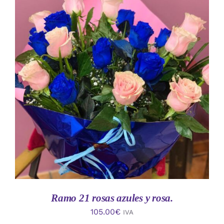
AÑADIR AL CARRITO
/
DETALLES
Ramo 21 rosas azules y rosa.
105.00
€
IVA