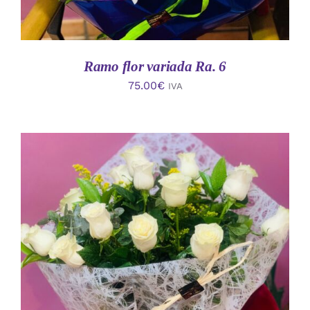
Ramo flor variada Ra. 6
75.00
€
IVA
AÑADIR AL CARRITO
/
DETALLES