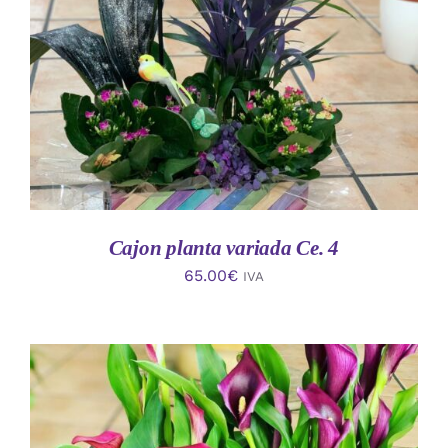
AÑADIR AL CARRITO
/
DETALLES
Cajon planta variada Ce. 4
65.00
€
IVA