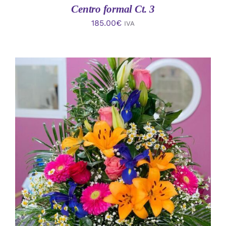
Centro formal Ct. 3
185.00
€
IVA
AÑADIR AL CARRITO
/
DETALLES