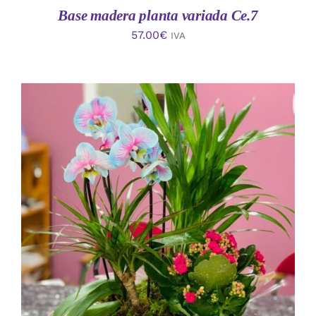
Base madera planta variada Ce.7
57.00
€
IVA
AÑADIR AL CARRITO
/
DETALLES