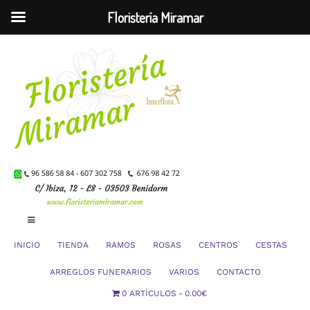
Floristería Miramar
Saltar
al
contenido
Toggle
Navigation
INICIO
TIENDA
RAMOS
ROSAS
CENTROS
CESTAS
Mi Cuenta
ARREGLOS FUNERARIOS
VARIOS
CONTACTO
0 ARTÍCULOS
0.00€
Carrito