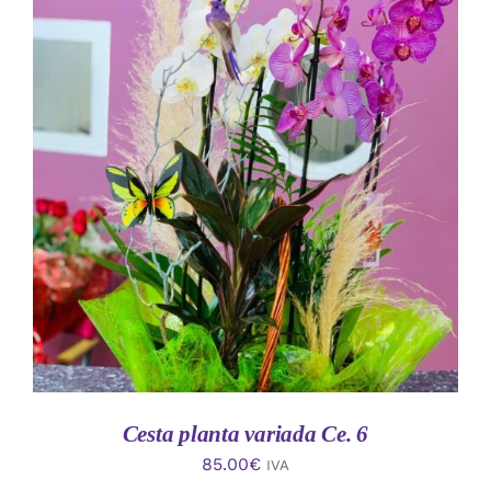
AÑADIR AL CARRITO
/
DETALLES
Cesta planta variada Ce. 6
85.00
€
IVA