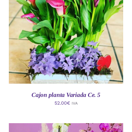
AÑADIR AL CARRITO
/
DETALLES
Cajon planta Variada Ce. 5
52.00
€
IVA