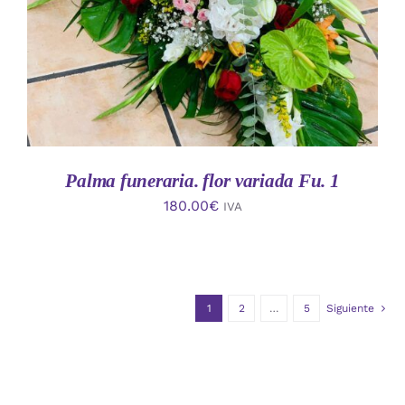
Palma funeraria. flor variada Fu. 1
180.00
€
IVA
1
2
…
5
Siguiente