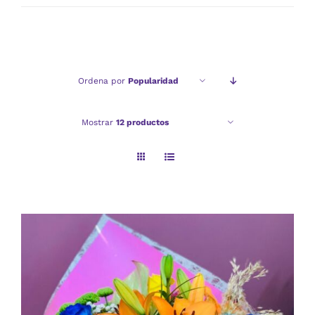
mínimo
máximo
Ordena por
Popularidad
Mostrar
12 productos