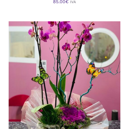
85.00
€
IVA
AÑADIR AL CARRITO
/
DETALLES