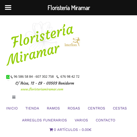
Floristería Miramar
Saltar
al
contenido
Toggle
Navigation
INICIO
TIENDA
RAMOS
ROSAS
CENTROS
CESTAS
Mi Cuenta
ARREGLOS FUNERARIOS
VARIOS
CONTACTO
0 ARTÍCULOS
0.00€
Carrito