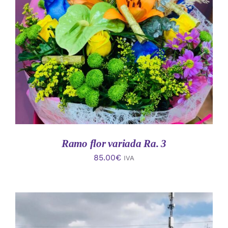
AÑADIR AL CARRITO
/
DETALLES
Ramo flor variada Ra. 3
85.00
€
IVA