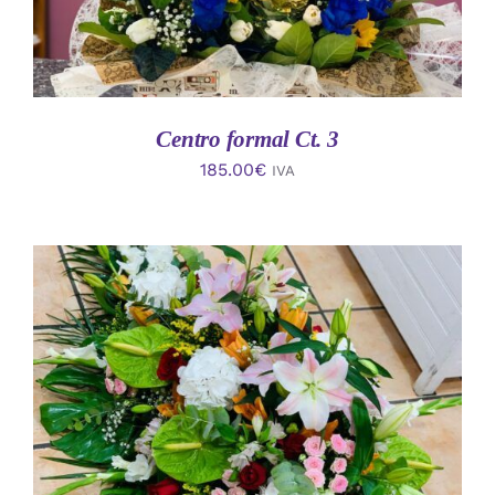
Centro formal Ct. 3
185.00
€
IVA
AÑADIR AL CARRITO
/
DETALLES