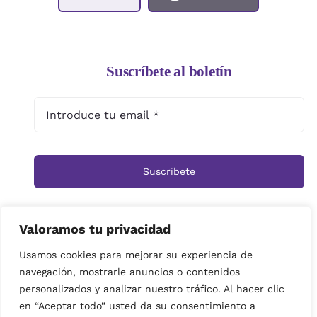
Suscríbete al boletín
Suscribete
Valoramos tu privacidad
Inicio
Tienda
Ramos
Rosas
Centros
Usamos cookies para mejorar su experiencia de
navegación, mostrarle anuncios o contenidos
Cestas
Arreglos Funerarios
Contacto
personalizados y analizar nuestro tráfico. Al hacer clic
Política de privacidad
en “Aceptar todo” usted da su consentimiento a
© Copyright 2019 | imagenes propiedad de Floristeria