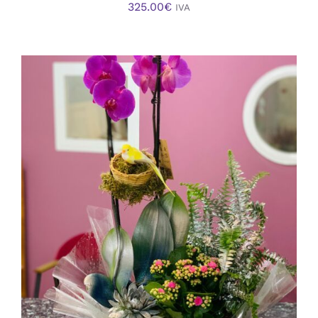
325.00
€
IVA
AÑADIR AL CARRITO
/
DETALLES