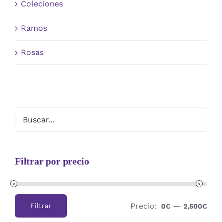
Coleciones
Ramos
Rosas
Filtrar por precio
Precio:
—
Filtrar
0€
2,500€
Precio
Precio