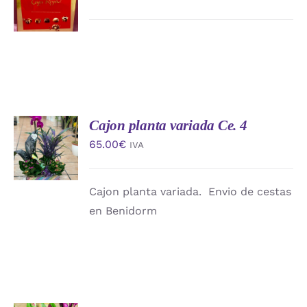
CARRITO
/
DETALLES
Cajon planta variada Ce. 4
AÑADIR
AL
65.00
€
IVA
CARRITO
/
DETALLES
Cajon planta variada. Envio de cestas
en Benidorm