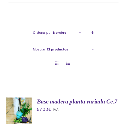
mínimo
máximo
Ordena por
Nombre
Mostrar
12 productos
Base madera planta variada Ce.7
AÑADIR
AL
57.00
€
IVA
CARRITO
/
DETALLES