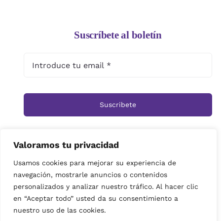
Suscríbete al boletín
Suscribete
Valoramos tu privacidad
Inicio
Tienda
Ramos
Rosas
Centros
Usamos cookies para mejorar su experiencia de
navegación, mostrarle anuncios o contenidos
Cestas
Arreglos Funerarios
Contacto
personalizados y analizar nuestro tráfico. Al hacer clic
Política de privacidad
en “Aceptar todo” usted da su consentimiento a
© Copyright 2019 | imagenes propiedad de Floristeria
nuestro uso de las cookies.
Miramar| Derechos reservados|