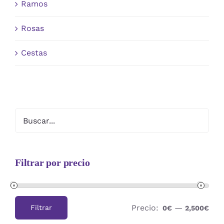
Ramos
Rosas
Cestas
Filtrar por precio
Precio:
—
Filtrar
0€
2,500€
Precio
Precio