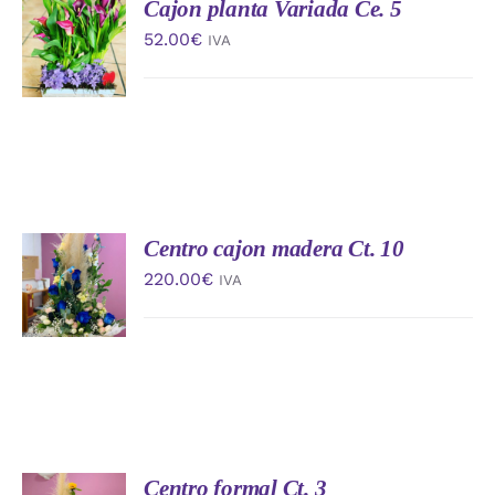
Cajon planta Variada Ce. 5
AÑADIR
AL
52.00
€
IVA
CARRITO
/
DETALLES
Centro cajon madera Ct. 10
AÑADIR
AL
220.00
€
IVA
CARRITO
/
DETALLES
Centro formal Ct. 3
AÑADIR