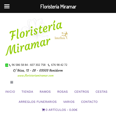
Floristería Miramar
Saltar
al
contenido
Toggle
Navigation
INICIO
TIENDA
RAMOS
ROSAS
CENTROS
CESTAS
Mi Cuenta
ARREGLOS FUNERARIOS
VARIOS
CONTACTO
0 ARTÍCULOS
0.00€
Carrito