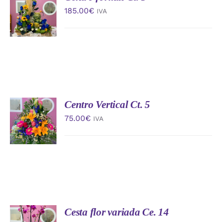
AL
185.00
€
IVA
CARRITO
/
DETALLES
Centro Vertical Ct. 5
AÑADIR
AL
75.00
€
IVA
CARRITO
/
DETALLES
Cesta flor variada Ce. 14
AÑADIR
AL