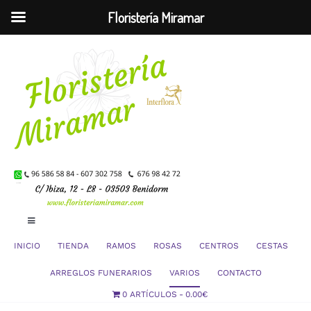
Floristería Miramar
Saltar
al
contenido
Toggle
Navigation
INICIO
TIENDA
RAMOS
ROSAS
CENTROS
CESTAS
Mi Cuenta
ARREGLOS FUNERARIOS
VARIOS
CONTACTO
0 ARTÍCULOS
0.00€
Carrito