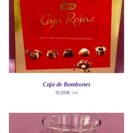
AÑADIR AL CARRITO
/
DETALLES
Caja de Bombones
12.00
€
IVA