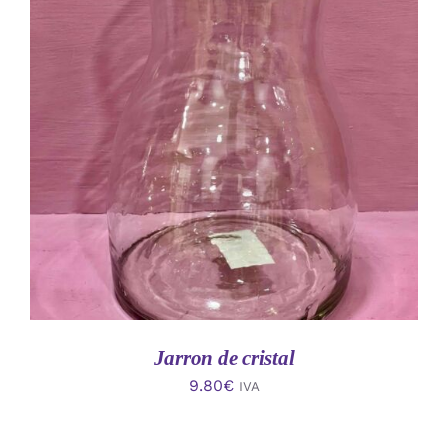
AÑADIR AL CARRITO
/
DETALLES
Jarron de cristal
9.80
€
IVA