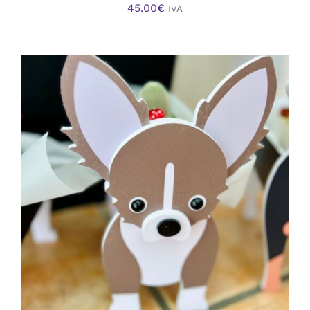
45.00
€
IVA
AÑADIR AL CARRITO
/
DETALLES