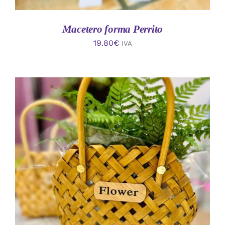
Macetero forma Perrito
19.80
€
IVA
AÑADIR AL CARRITO
/
DETALLES