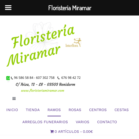
Floristería Miramar
Saltar
al
contenido
Toggle
Navigation
INICIO
TIENDA
RAMOS
ROSAS
CENTROS
CESTAS
Mi Cuenta
ARREGLOS FUNERARIOS
VARIOS
CONTACTO
0 ARTÍCULOS
0.00€
Carrito