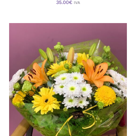
35.00
€
IVA
AÑADIR AL CARRITO
/
DETALLES