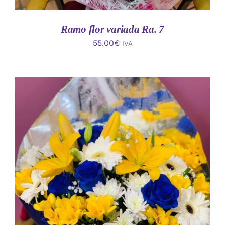
Ramo flor variada Ra. 7
55.00
€
IVA
AÑADIR AL CARRITO
/
DETALLES