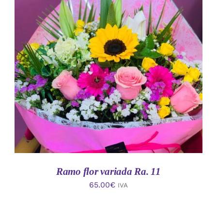
AÑADIR AL CARRITO
/
DETALLES
Ramo flor variada Ra. 11
65.00
€
IVA