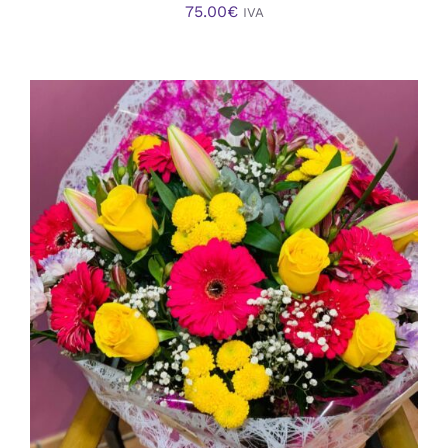
75.00
€
IVA
AÑADIR AL CARRITO
/
DETALLES