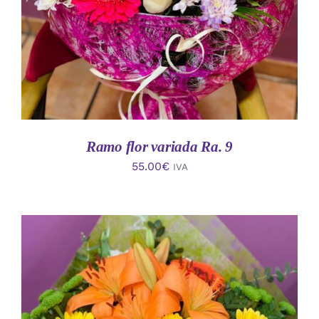
Ramo flor variada Ra. 9
55.00
€
IVA