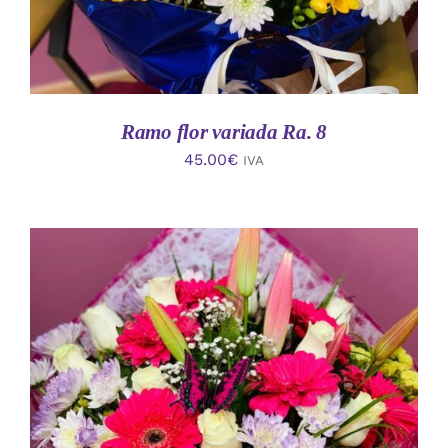
Ramo flor variada Ra. 8
45.00
€
IVA
AÑADIR AL CARRITO
/
DETALLES