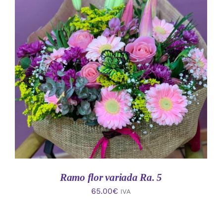
AÑADIR AL CARRITO
/
DETALLES
Ramo flor variada Ra. 5
65.00
€
IVA