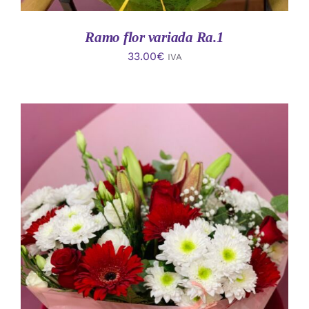
Ramo flor variada Ra.1
33.00
€
IVA
AÑADIR AL CARRITO
/
DETALLES