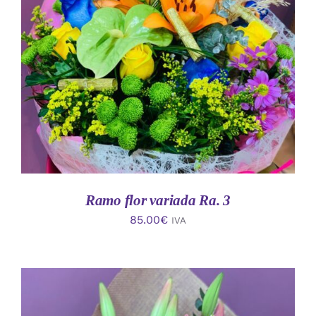
AÑADIR AL CARRITO
/
DETALLES
Ramo flor variada Ra. 3
85.00
€
IVA