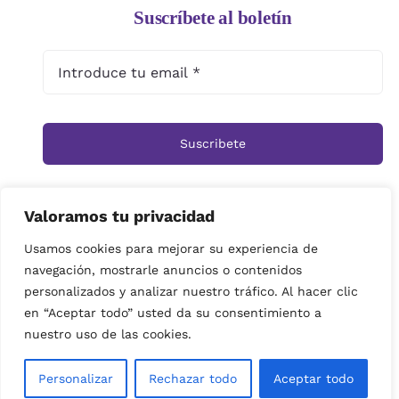
Suscríbete al boletín
Suscribete
Valoramos tu privacidad
Inicio
Tienda
Ramos
Rosas
Centros
Usamos cookies para mejorar su experiencia de
navegación, mostrarle anuncios o contenidos
Cestas
Arreglos Funerarios
Contacto
personalizados y analizar nuestro tráfico. Al hacer clic
Política de privacidad
en “Aceptar todo” usted da su consentimiento a
© Copyright 2019 | imagenes propiedad de Floristeria
nuestro uso de las cookies.
Miramar| Derechos reservados|
Personalizar
Rechazar todo
Aceptar todo