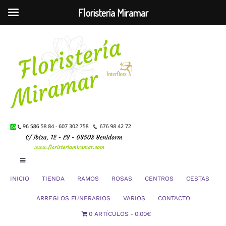
Floristería Miramar
Saltar
al
contenido
Toggle
Navigation
INICIO
TIENDA
RAMOS
ROSAS
CENTROS
CESTAS
Mi Cuenta
ARREGLOS FUNERARIOS
VARIOS
CONTACTO
0 ARTÍCULOS
0.00€
Carrito