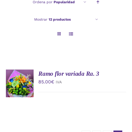
Ordena por
Popularidad
Checkout
Mostrar
12 productos
Politica de privacidad
Ramo flor variada Ra. 3
AÑADIR
AL
85.00
€
IVA
CARRITO
/
DETALLES