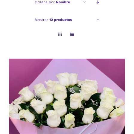
Ordena por
Nombre
Checkout
Mostrar
12 productos
Politica de privacidad
AÑADIR AL CARRITO
/
DETALLES