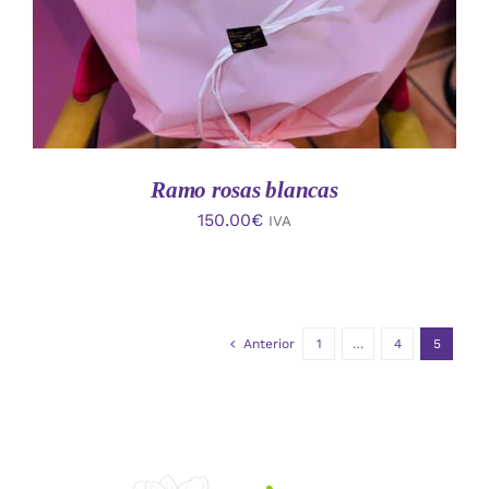
Ramo rosas blancas
150.00
€
IVA
Anterior
1
…
4
5