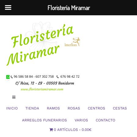
Floristería Miramar
Saltar
al
contenido
Toggle
Navigation
INICIO
TIENDA
RAMOS
ROSAS
CENTROS
CESTAS
Mi Cuenta
ARREGLOS FUNERARIOS
VARIOS
CONTACTO
0 ARTÍCULOS
0.00€
Carrito