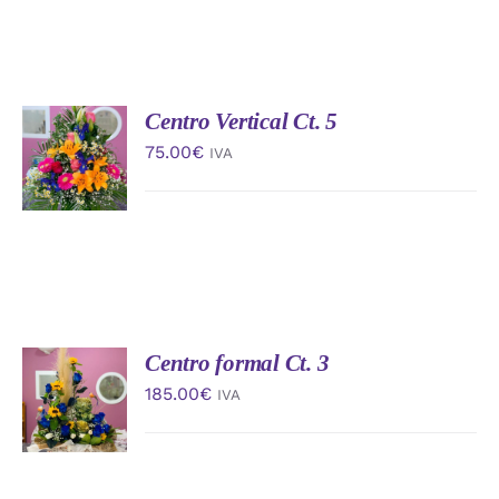
Centro Vertical Ct. 5
AÑADIR
AL
75.00
€
IVA
CARRITO
/
DETALLES
Centro formal Ct. 3
AÑADIR
AL
185.00
€
IVA
CARRITO
/
DETALLES