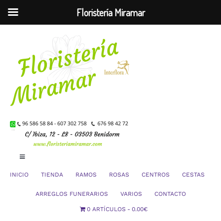
Floristería Miramar
Saltar
al
contenido
Toggle
Navigation
INICIO
TIENDA
RAMOS
ROSAS
CENTROS
CESTAS
Mi Cuenta
ARREGLOS FUNERARIOS
VARIOS
CONTACTO
0 ARTÍCULOS
0.00€
Carrito