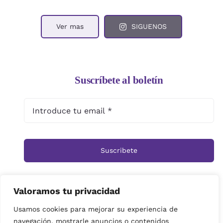
Ver mas
SIGUENOS
Suscríbete al boletín
Suscribete
Valoramos tu privacidad
Inicio
Tienda
Ramos
Rosas
Centros
Usamos cookies para mejorar su experiencia de
navegación, mostrarle anuncios o contenidos
Cestas
Arreglos Funerarios
Contacto