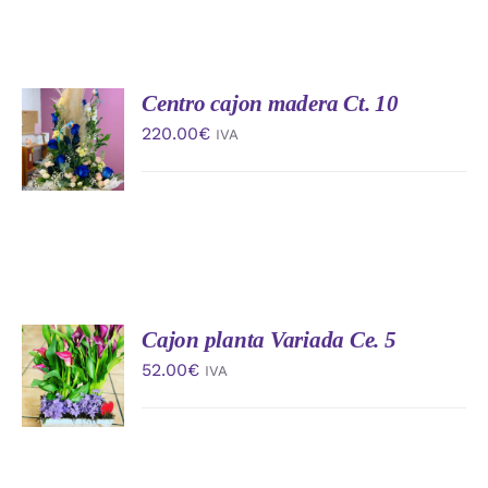
Centro cajon madera Ct. 10
AÑADIR
AL
220.00
€
IVA
CARRITO
/
DETALLES
Cajon planta Variada Ce. 5
AÑADIR
AL
52.00
€
IVA
CARRITO
/
DETALLES