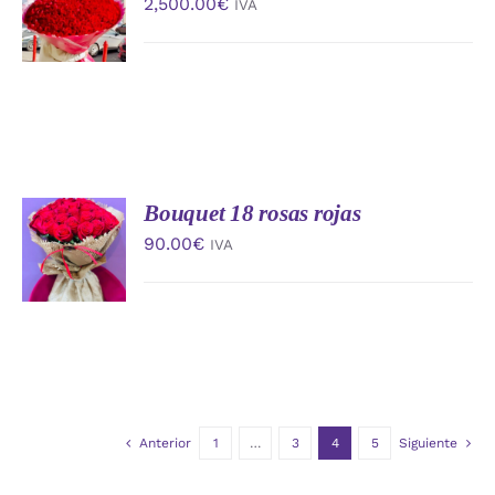
2,500.00
€
IVA
CARRITO
/
DETALLES
Bouquet 18 rosas rojas
AÑADIR
AL
90.00
€
IVA
CARRITO
/
DETALLES
Anterior
1
…
3
4
5
Siguiente