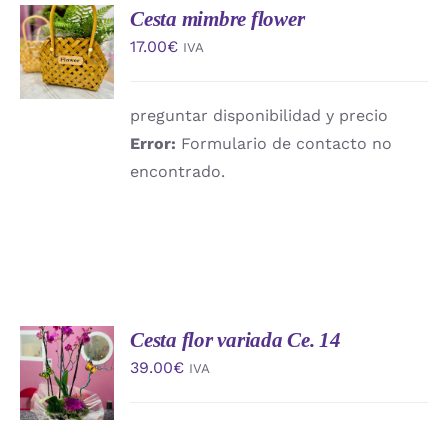
Cesta mimbre flower
AÑADIR
AL
17.00
€
IVA
CARRITO
/
DETALLES
preguntar disponibilidad y precio
Error:
Formulario de contacto no
encontrado.
Cesta flor variada Ce. 14
AÑADIR
AL
39.00
€
IVA
CARRITO
/
DETALLES