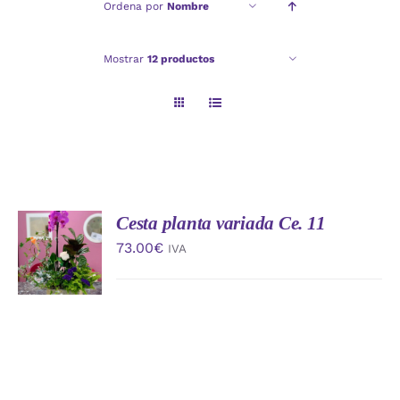
Ordena por
Nombre
Checkout
Mostrar
12 productos
Politica de privacidad
Cesta planta variada Ce. 11
AÑADIR
AL
73.00
€
IVA
CARRITO
/
DETALLES