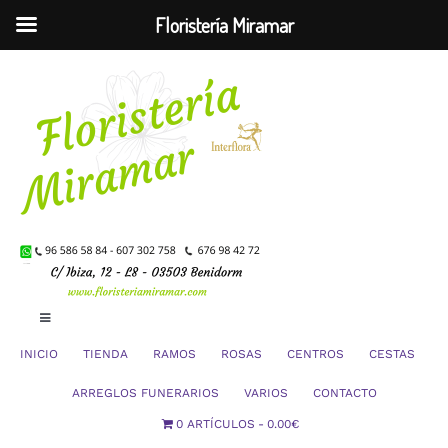
Floristería Miramar
Saltar
al
contenido
Toggle
Navigation
INICIO
TIENDA
RAMOS
ROSAS
CENTROS
CESTAS
Mi Cuenta
ARREGLOS FUNERARIOS
VARIOS
CONTACTO
0 ARTÍCULOS
0.00€
Carrito