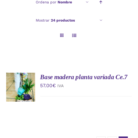
Ordena por
Nombre
Checkout
Mostrar
24 productos
Politica de privacidad
Base madera planta variada Ce.7
AÑADIR
AL
57.00
€
IVA
CARRITO
/
DETALLES