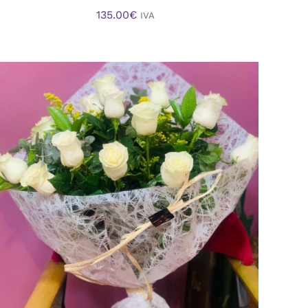
135.00
€
IVA
AÑADIR AL CARRITO
/
VISTA RAPIDA