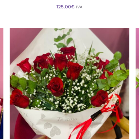
125.00
€
IVA
AÑADIR AL CARRITO
/
VISTA RAPIDA