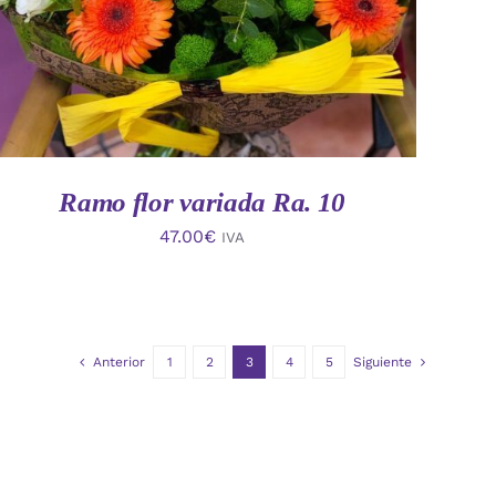
Ramo flor variada Ra. 10
47.00
€
IVA
Anterior
1
2
3
4
5
Siguiente