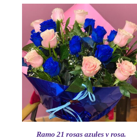
AÑADIR AL CARRITO
/
VISTA RAPIDA
Ramo 21 rosas azules y rosa.