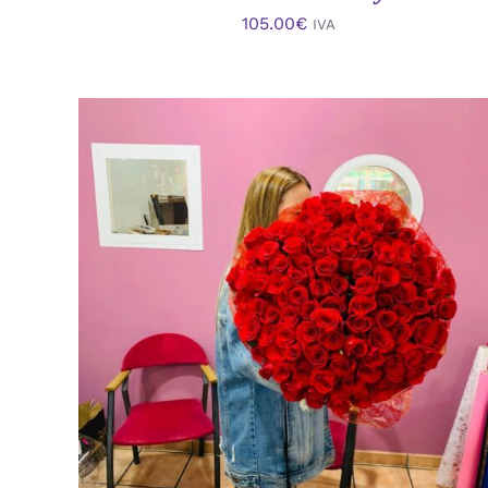
105.00
€
IVA
AÑADIR AL CARRITO
/
VISTA RAPIDA