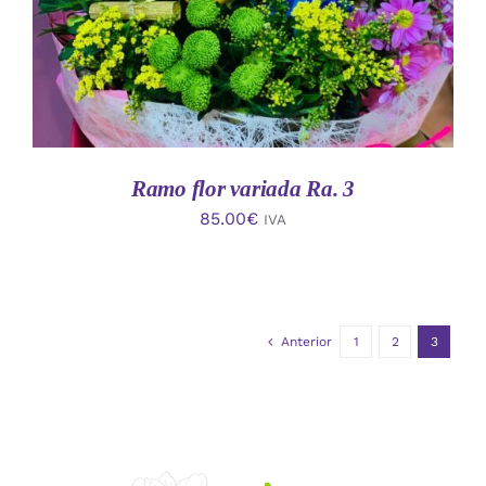
Ramo flor variada Ra. 3
85.00
€
IVA
Anterior
1
2
3