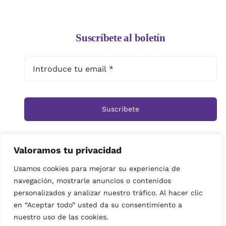
Suscríbete al boletín
Suscribete
Valoramos tu privacidad
Inicio
Tienda
Ramos
Rosas
Centros
Usamos cookies para mejorar su experiencia de
navegación, mostrarle anuncios o contenidos
Cestas
Arreglos Funerarios
Contacto
personalizados y analizar nuestro tráfico. Al hacer clic
Política de privacidad
en “Aceptar todo” usted da su consentimiento a
© Copyright 2019 | imagenes propiedad de Floristeria
nuestro uso de las cookies.
Miramar| Derechos reservados|