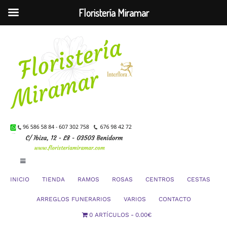
Floristería Miramar
Saltar
al
contenido
Toggle
Navigation
INICIO
TIENDA
RAMOS
ROSAS
CENTROS
CESTAS
Mi Cuenta
ARREGLOS FUNERARIOS
VARIOS
CONTACTO
0 ARTÍCULOS
0.00€
Carrito