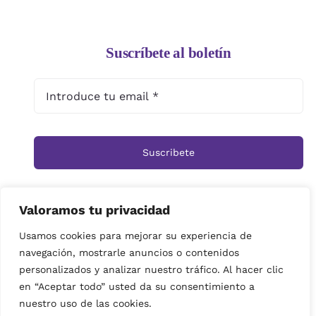
Suscríbete al boletín
Suscribete
Valoramos tu privacidad
Inicio
Tienda
Ramos
Rosas
Centros
Usamos cookies para mejorar su experiencia de
navegación, mostrarle anuncios o contenidos
Cestas
Arreglos Funerarios
Contacto
personalizados y analizar nuestro tráfico. Al hacer clic
Política de privacidad
en “Aceptar todo” usted da su consentimiento a
© Copyright 2019 | imagenes propiedad de Floristeria
nuestro uso de las cookies.
Miramar| Derechos reservados|