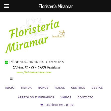
Floristería Miramar
Saltar
al
contenido
Toggle
Navigation
INICIO
TIENDA
RAMOS
ROSAS
CENTROS
CESTAS
Mi Cuenta
ARREGLOS FUNERARIOS
VARIOS
CONTACTO
0 ARTÍCULOS
0.00€
Carrito