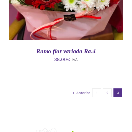
Ramo flor variada Ra.4
38.00
€
IVA
Anterior
1
2
3