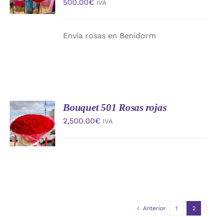
500.00
€
IVA
/
DETALLES
Envia rosas en Benidorm
Bouquet 501 Rosas rojas
AÑADIR
AL
2,500.00
€
IVA
CARRITO
/
DETALLES
Anterior
1
2