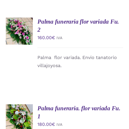
Palma funeraria flor variada Fu.
AÑADIR
AL
2
CARRITO
160.00
€
IVA
/
DETALLES
Palma flor variada. Envio tanatorio
villajoyosa.
Palma funeraria. flor variada Fu.
AÑADIR
AL
1
CARRITO
180.00
€
IVA
/