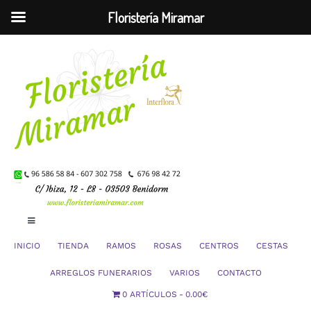
Floristería Miramar
Saltar
al
contenido
Toggle
Navigation
INICIO
TIENDA
RAMOS
ROSAS
CENTROS
CESTAS
Mi Cuenta
ARREGLOS FUNERARIOS
VARIOS
CONTACTO
0 ARTÍCULOS
0.00€
Carrito