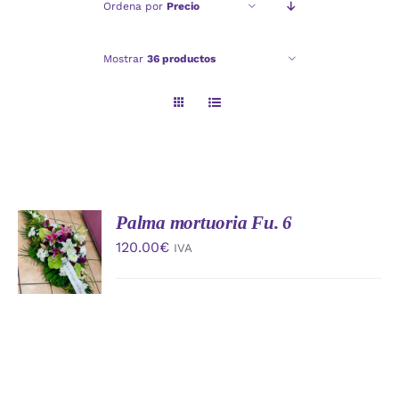
Ordena por
Precio
Checkout
Mostrar
36 productos
Politica de privacidad
Palma mortuoria Fu. 6
AÑADIR
AL
120.00
€
IVA
CARRITO
/
DETALLES