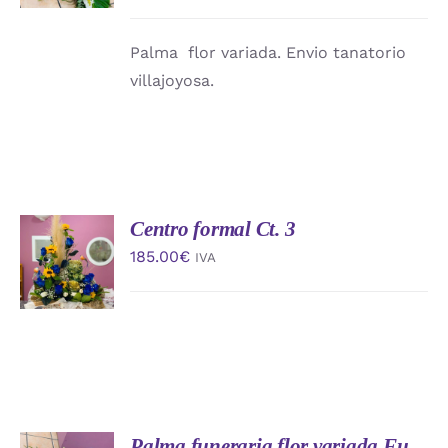
DETALLES
Palma flor variada. Envio tanatorio
villajoyosa.
Centro formal Ct. 3
AÑADIR
AL
185.00
€
IVA
CARRITO
/
DETALLES
Palma funeraria flor variada Fu.
AÑADIR