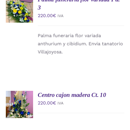
AL
3
CARRITO
220.00
€
IVA
/
DETALLES
Palma funeraria flor variada
anthurium y cibidium. Envia tanatorio
Villajoyosa.
Centro cajon madera Ct. 10
AÑADIR
AL
220.00
€
IVA
CARRITO
/
DETALLES