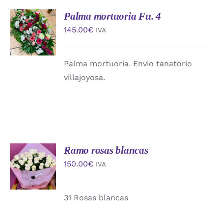
Palma mortuoria Fu. 4
AÑADIR
AL
145.00
€
IVA
CARRITO
/
DETALLES
Palma mortuoria. Envio tanatorio
villajoyosa.
Ramo rosas blancas
AÑADIR
AL
150.00
€
IVA
CARRITO
/
DETALLES
31 Rosas blancas