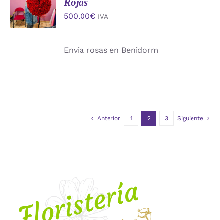
Rojas
CARRITO
500.00
€
IVA
/
DETALLES
Envia rosas en Benidorm
Anterior
1
2
3
Siguiente