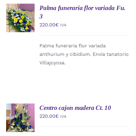
Palma funeraria flor variada Fu.
AÑADIR
AL
3
CARRITO
220.00
€
IVA
/
DETALLES
Palma funeraria flor variada
anthurium y cibidium. Envia tanatorio
Villajoyosa.
Centro cajon madera Ct. 10
AÑADIR
AL
220.00
€
IVA
CARRITO
/
DETALLES