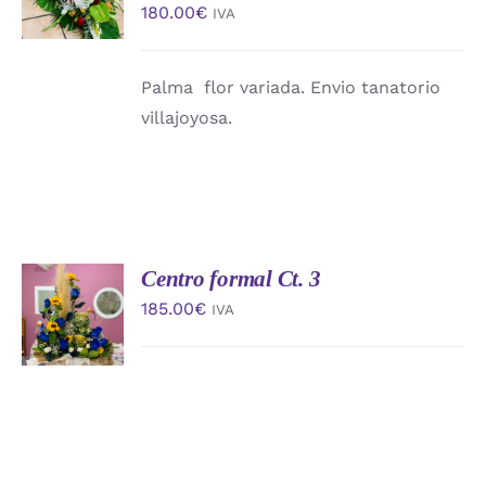
180.00
€
IVA
/
DETALLES
Palma flor variada. Envio tanatorio
villajoyosa.
Centro formal Ct. 3
AÑADIR
AL
185.00
€
IVA
CARRITO
/
DETALLES