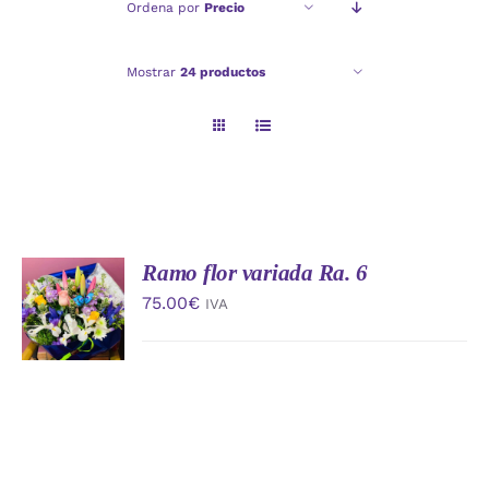
Ordena por
Precio
Checkout
Mostrar
24 productos
Politica de privacidad
Ramo flor variada Ra. 6
AÑADIR
AL
75.00
€
IVA
CARRITO
/
DETALLES