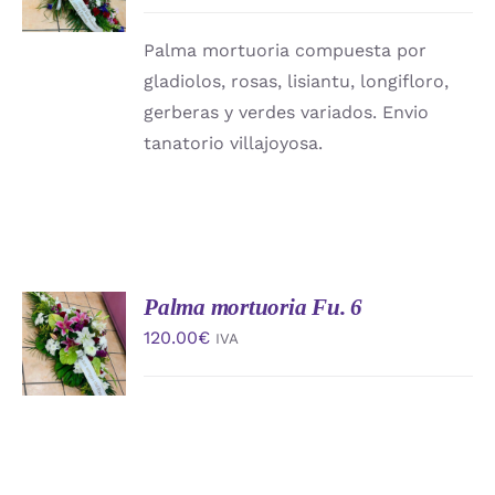
/
DETALLES
Palma mortuoria compuesta por
gladiolos, rosas, lisiantu, longifloro,
gerberas y verdes variados. Envio
tanatorio villajoyosa.
Palma mortuoria Fu. 6
AÑADIR
AL
120.00
€
IVA
CARRITO
/
DETALLES