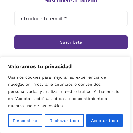
Suscríbete al boletín
Suscribete
Valoramos tu privacidad
Inicio
Tienda
Ramos
Rosas
Centros
Usamos cookies para mejorar su experiencia de
navegación, mostrarle anuncios o contenidos
Cestas
Arreglos Funerarios
Contacto
personalizados y analizar nuestro tráfico. Al hacer clic
Política de privacidad
en “Aceptar todo” usted da su consentimiento a
© Copyright 2019 | imagenes propiedad de Floristeria
nuestro uso de las cookies.
Miramar| Derechos reservados|
Personalizar
Rechazar todo
Aceptar todo