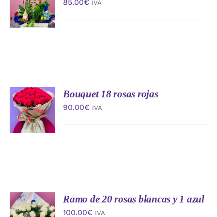
85.00
€
IVA
CARRITO
/
DETALLES
Bouquet 18 rosas rojas
AÑADIR
AL
90.00
€
IVA
CARRITO
/
DETALLES
Ramo de 20 rosas blancas y 1 azul
AÑADIR
AL
100.00
€
IVA
CARRITO