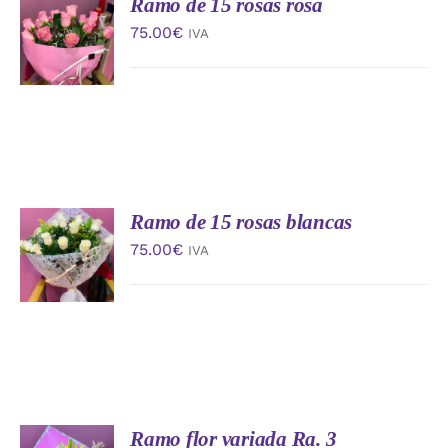
Ramo de 15 rosas rosa
AÑADIR
AL
75.00
€
IVA
CARRITO
/
DETALLES
Ramo de 15 rosas blancas
AÑADIR
AL
75.00
€
IVA
CARRITO
/
DETALLES
Ramo flor variada Ra. 3
AÑADIR