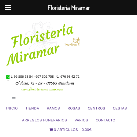
Floristería Miramar
Saltar
al
contenido
Toggle
Navigation
INICIO
TIENDA
RAMOS
ROSAS
CENTROS
CESTAS
Mi Cuenta
ARREGLOS FUNERARIOS
VARIOS
CONTACTO
0 ARTÍCULOS
0.00€
Carrito