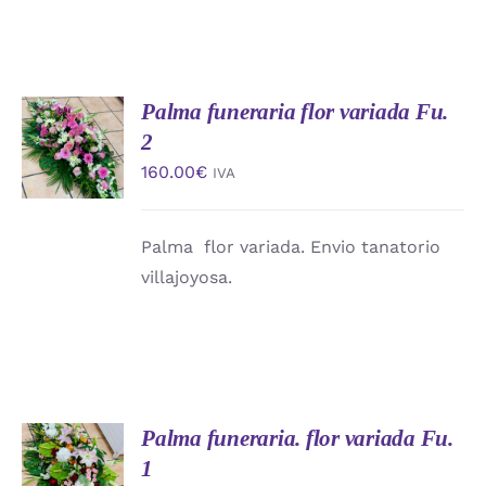
Palma funeraria flor variada Fu.
AÑADIR
AL
2
CARRITO
160.00
€
IVA
/
DETALLES
Palma flor variada. Envio tanatorio
villajoyosa.
Palma funeraria. flor variada Fu.
AÑADIR
AL
1
CARRITO