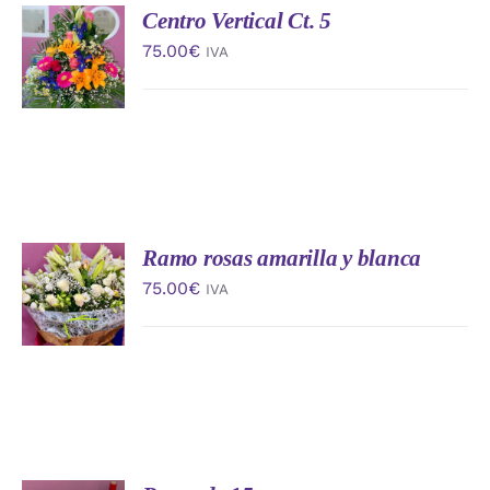
Centro Vertical Ct. 5
AÑADIR
AL
75.00
€
IVA
CARRITO
/
DETALLES
Ramo rosas amarilla y blanca
AÑADIR
AL
75.00
€
IVA
CARRITO
/
DETALLES