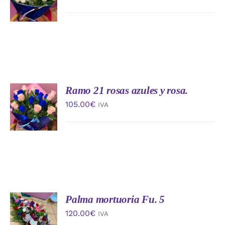
/
DETALLES
Ramo 21 rosas azules y rosa.
AÑADIR
AL
105.00
€
IVA
CARRITO
/
DETALLES
Palma mortuoria Fu. 5
AÑADIR
AL
120.00
€
IVA
CARRITO