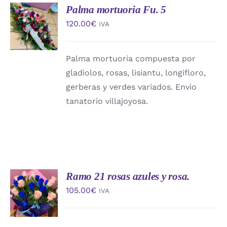
Palma mortuoria Fu. 5
AÑADIR
AL
120.00
€
IVA
CARRITO
/
DETALLES
Palma mortuoria compuesta por
gladiolos, rosas, lisiantu, longifloro,
gerberas y verdes variados. Envio
tanatorio villajoyosa.
Ramo 21 rosas azules y rosa.
AÑADIR
AL
105.00
€
IVA
CARRITO
/
DETALLES