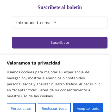
Suscríbete al boletín
Suscribete
Valoramos tu privacidad
Inicio
Tienda
Ramos
Rosas
Centros
Usamos cookies para mejorar su experiencia de
navegación, mostrarle anuncios o contenidos
Cestas
Arreglos Funerarios
Contacto
personalizados y analizar nuestro tráfico. Al hacer clic
Política de privacidad
en “Aceptar todo” usted da su consentimiento a
© Copyright 2019 | imagenes propiedad de Floristeria
nuestro uso de las cookies.
Miramar| Derechos reservados|
Personalizar
Rechazar todo
Aceptar todo