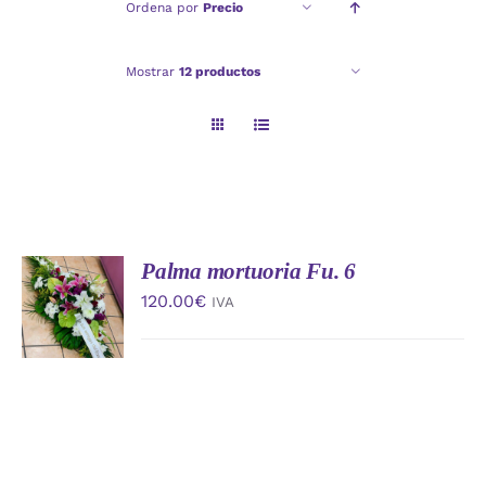
Ordena por
Precio
Checkout
Mostrar
12 productos
Politica de privacidad
Palma mortuoria Fu. 6
AÑADIR
AL
120.00
€
IVA
CARRITO
/
DETALLES