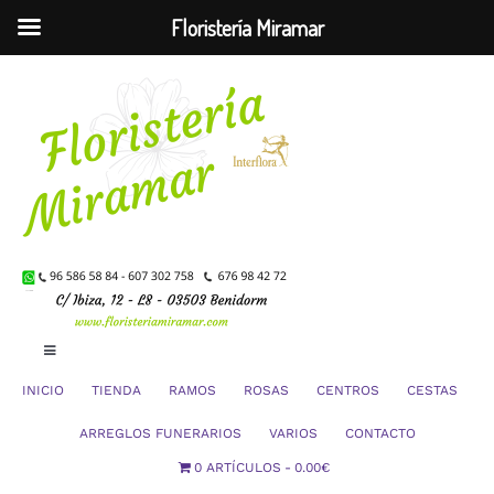
Floristería Miramar
Saltar
al
contenido
Toggle
Navigation
INICIO
TIENDA
RAMOS
ROSAS
CENTROS
CESTAS
Mi Cuenta
ARREGLOS FUNERARIOS
VARIOS
CONTACTO
0 ARTÍCULOS
0.00€
Carrito