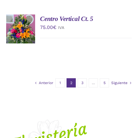
Centro Vertical Ct. 5
AÑADIR
AL
75.00
€
IVA
CARRITO
/
DETALLES
Anterior
1
2
3
…
5
Siguiente