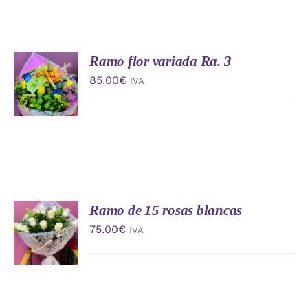
Ramo flor variada Ra. 3
AÑADIR
AL
85.00
€
IVA
CARRITO
/
DETALLES
Ramo de 15 rosas blancas
AÑADIR
AL
75.00
€
IVA
CARRITO
/
DETALLES