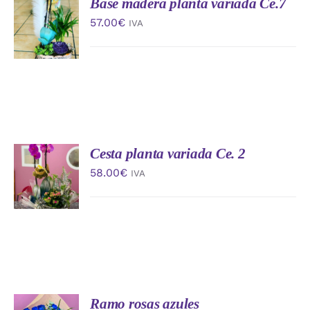
Base madera planta variada Ce.7
AÑADIR
AL
57.00
€
IVA
CARRITO
/
DETALLES
Cesta planta variada Ce. 2
AÑADIR
AL
58.00
€
IVA
CARRITO
/
DETALLES
Ramo rosas azules
AÑADIR