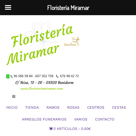
Floristería Miramar
Saltar
al
contenido
Toggle
Navigation
INICIO
TIENDA
RAMOS
ROSAS
CENTROS
CESTAS
Mi Cuenta
ARREGLOS FUNERARIOS
VARIOS
CONTACTO
0 ARTÍCULOS
0.00€
Carrito