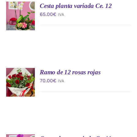
Cesta planta variada Ce. 12
AÑADIR
AL
65.00
€
IVA
CARRITO
/
DETALLES
Ramo de 12 rosas rojas
AÑADIR
AL
70.00
€
IVA
CARRITO
/
DETALLES