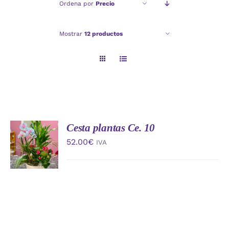
Ordena por
Precio
Checkout
Mostrar
12 productos
Politica de privacidad
Cesta plantas Ce. 10
AÑADIR
AL
52.00
€
IVA
CARRITO
/
DETALLES