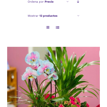
Ordena por
Precio
Checkout
Mostrar
12 productos
Politica de privacidad
AÑADIR AL CARRITO
/
DETALLES