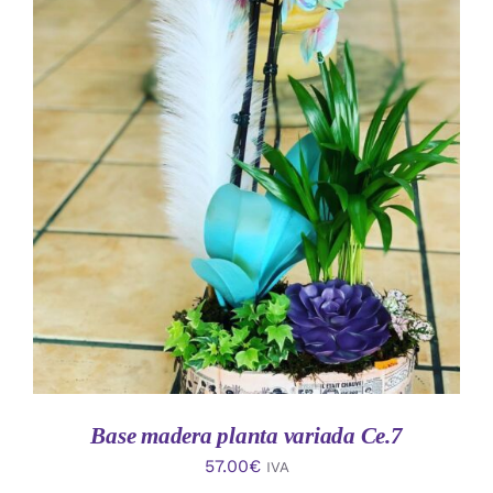
AÑADIR AL CARRITO
/
DETALLES
Base madera planta variada Ce.7
57.00
€
IVA