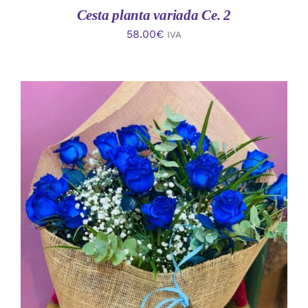
Cesta planta variada Ce. 2
58.00
€
IVA
AÑADIR AL CARRITO
/
DETALLES