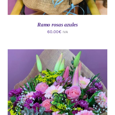
Ramo rosas azules
60.00
€
IVA
AÑADIR AL CARRITO
/
DETALLES