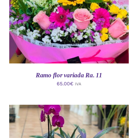
AÑADIR AL CARRITO
/
DETALLES
Ramo flor variada Ra. 11
65.00
€
IVA