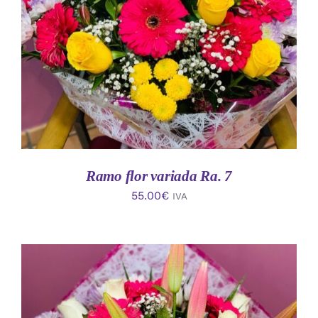
AÑADIR AL CARRITO
/
DETALLES
Ramo flor variada Ra. 7
55.00
€
IVA