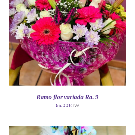
AÑADIR AL CARRITO
/
DETALLES
Ramo flor variada Ra. 9
55.00
€
IVA