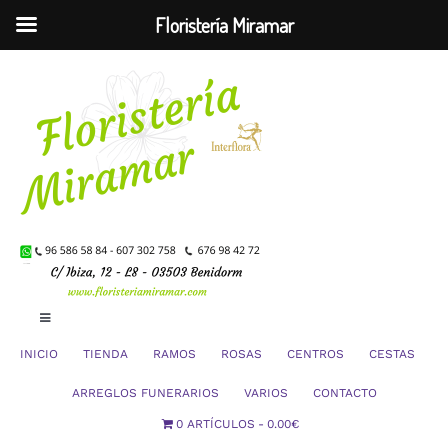
Floristería Miramar
Saltar
al
contenido
Toggle
Navigation
INICIO
TIENDA
RAMOS
ROSAS
CENTROS
CESTAS
Mi Cuenta
ARREGLOS FUNERARIOS
VARIOS
CONTACTO
0 ARTÍCULOS
0.00€
Carrito