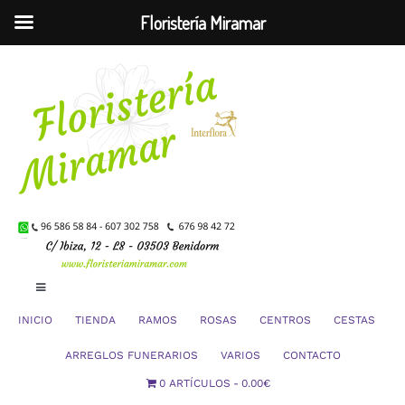
Floristería Miramar
Saltar
al
contenido
Toggle
Navigation
INICIO
TIENDA
RAMOS
ROSAS
CENTROS
CESTAS
Mi Cuenta
ARREGLOS FUNERARIOS
VARIOS
CONTACTO
0 ARTÍCULOS
0.00€
Carrito