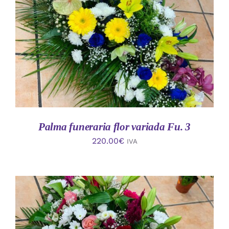
AÑADIR AL CARRITO
/
DETALLES
Palma funeraria flor variada Fu. 3
220.00
€
IVA