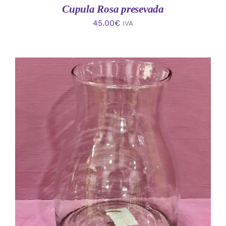
Cupula Rosa presevada
45.00
€
IVA
AÑADIR AL CARRITO
/
DETALLES