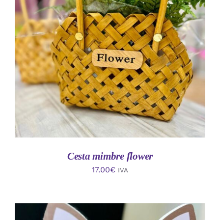
AÑADIR AL CARRITO
/
DETALLES
Cesta mimbre flower
17.00
€
IVA