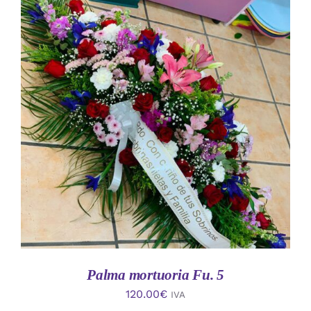
AÑADIR AL CARRITO
/
DETALLES
Palma mortuoria Fu. 5
120.00
€
IVA