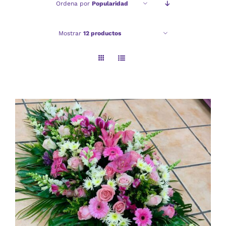
Ordena por
Popularidad
Checkout
Mostrar
12 productos
Politica de privacidad
AÑADIR AL CARRITO
/
DETALLES