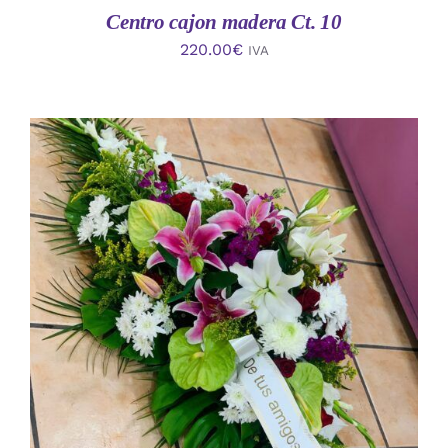
Centro cajon madera Ct. 10
220.00
€
IVA
AÑADIR AL CARRITO
/
DETALLES