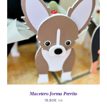
AÑADIR AL CARRITO
/
DETALLES
Macetero forma Perrito
19.80
€
IVA