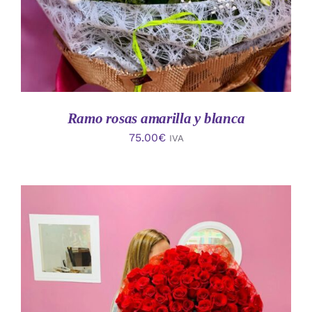
Ramo rosas amarilla y blanca
75.00
€
IVA