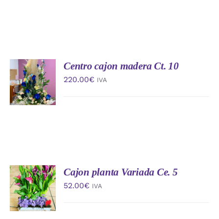
Centro cajon madera Ct. 10
AÑADIR
AL
220.00
€
IVA
CARRITO
/
DETALLES
Cajon planta Variada Ce. 5
AÑADIR
AL
52.00
€
IVA
CARRITO
/
DETALLES