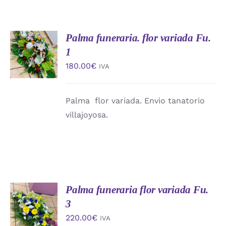
Palma funeraria. flor variada Fu.
AÑADIR
AL
1
CARRITO
180.00
€
IVA
/
DETALLES
Palma flor variada. Envio tanatorio
villajoyosa.
Palma funeraria flor variada Fu.
AÑADIR
AL
3
CARRITO
220.00
€
IVA
/