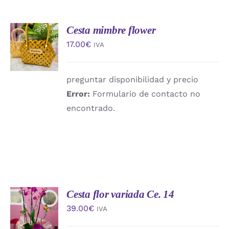
Cesta mimbre flower
AÑADIR
AL
17.00
€
IVA
CARRITO
/
DETALLES
preguntar disponibilidad y precio
Error:
Formulario de contacto no
encontrado.
Cesta flor variada Ce. 14
AÑADIR
AL
39.00
€
IVA
CARRITO
/