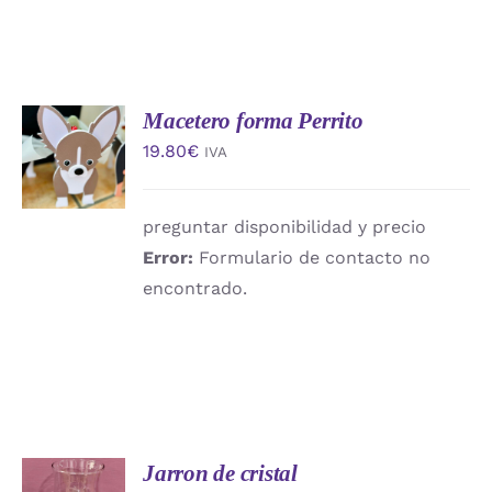
Macetero forma Perrito
AÑADIR
AL
19.80
€
IVA
CARRITO
/
DETALLES
preguntar disponibilidad y precio
Error:
Formulario de contacto no
encontrado.
Jarron de cristal
AÑADIR
AL