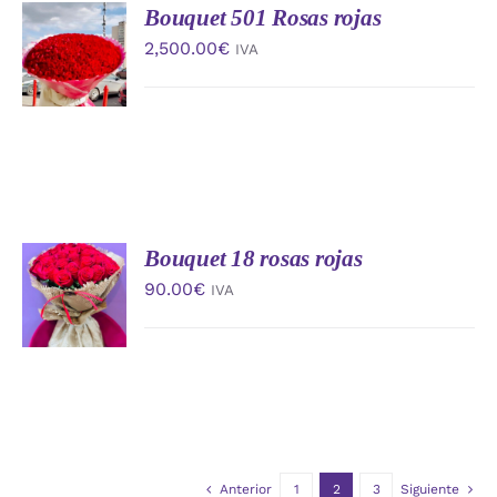
Bouquet 501 Rosas rojas
AÑADIR
AL
2,500.00
€
IVA
CARRITO
/
DETALLES
Bouquet 18 rosas rojas
AÑADIR
AL
90.00
€
IVA
CARRITO
/
DETALLES
Anterior
1
2
3
Siguiente