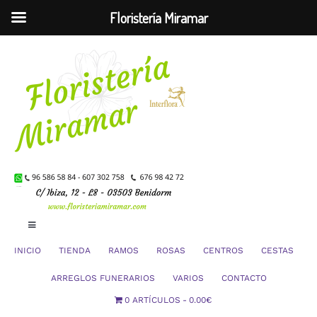
Floristería Miramar
Saltar
al
contenido
Toggle
Navigation
INICIO
TIENDA
RAMOS
ROSAS
CENTROS
CESTAS
Mi Cuenta
ARREGLOS FUNERARIOS
VARIOS
CONTACTO
0 ARTÍCULOS
0.00€
Carrito