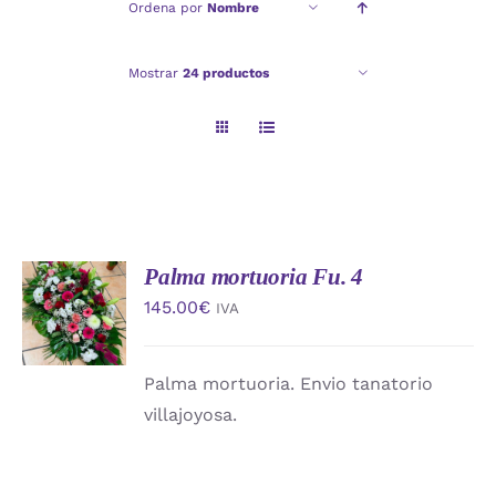
Ordena por
Nombre
Checkout
Mostrar
24 productos
Politica de privacidad
Palma mortuoria Fu. 4
AÑADIR
AL
145.00
€
IVA
CARRITO
/
DETALLES
Palma mortuoria. Envio tanatorio
villajoyosa.