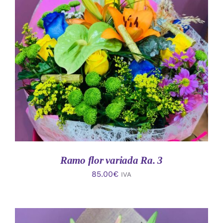
AÑADIR AL CARRITO
/
DETALLES
Ramo flor variada Ra. 3
85.00
€
IVA