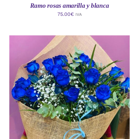
Ramo rosas amarilla y blanca
75.00
€
IVA
AÑADIR AL CARRITO
/
DETALLES