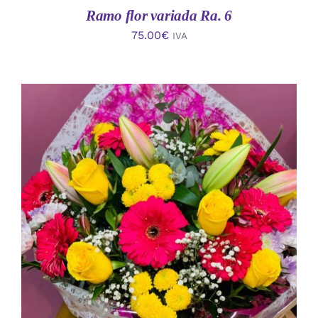
Ramo flor variada Ra. 6
75.00
€
IVA
AÑADIR AL CARRITO
/
DETALLES