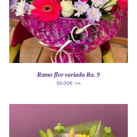
AÑADIR AL CARRITO
/
DETALLES
Ramo flor variada Ra. 9
55.00
€
IVA