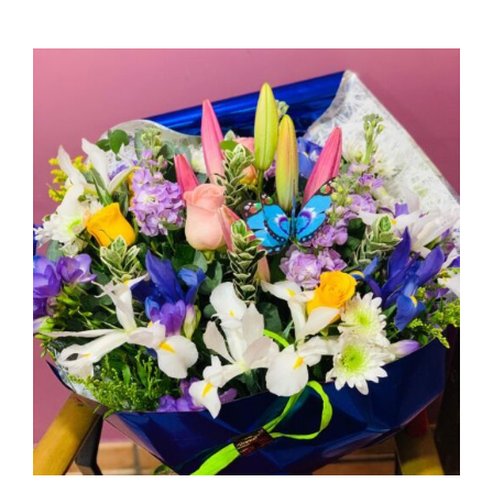
AÑADIR AL CARRITO
/
DETALLES