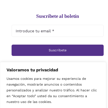
Suscríbete al boletín
Suscribete
Valoramos tu privacidad
Inicio
Tienda
Ramos
Rosas
Centros
Usamos cookies para mejorar su experiencia de
navegación, mostrarle anuncios o contenidos
Cestas
Arreglos Funerarios
Contacto
personalizados y analizar nuestro tráfico. Al hacer clic
Política de privacidad
en “Aceptar todo” usted da su consentimiento a
© Copyright 2019 | imagenes propiedad de Floristeria
nuestro uso de las cookies.
Miramar| Derechos reservados|