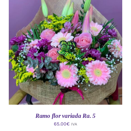
AÑADIR AL CARRITO
/
DETALLES
Ramo flor variada Ra. 5
65.00
€
IVA