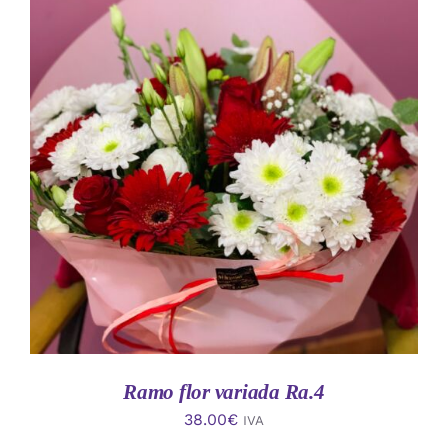
AÑADIR AL CARRITO
/
DETALLES
Ramo flor variada Ra.4
38.00
€
IVA