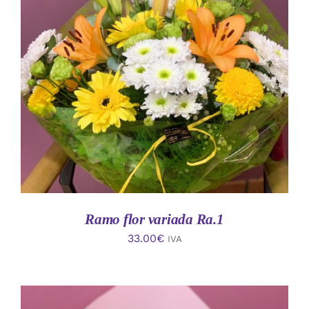
AÑADIR AL CARRITO
/
DETALLES
Ramo flor variada Ra.1
33.00
€
IVA