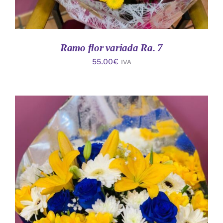
Ramo flor variada Ra. 7
55.00
€
IVA
AÑADIR AL CARRITO
/
DETALLES