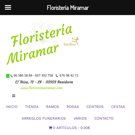
Floristería Miramar
Saltar
al
contenido
Toggle
Navigation
INICIO
TIENDA
RAMOS
ROSAS
CENTROS
CESTAS
Mi Cuenta
ARREGLOS FUNERARIOS
VARIOS
CONTACTO
0 ARTÍCULOS
0.00€
Carrito