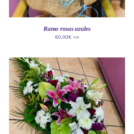
Ramo rosas azules
60.00
€
IVA
AÑADIR AL CARRITO
/
DETALLES