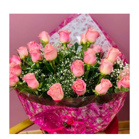
AÑADIR AL CARRITO
/
DETALLES