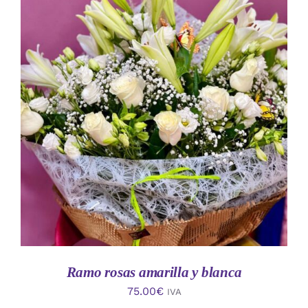
AÑADIR AL CARRITO
/
DETALLES
Ramo rosas amarilla y blanca
75.00
€
IVA