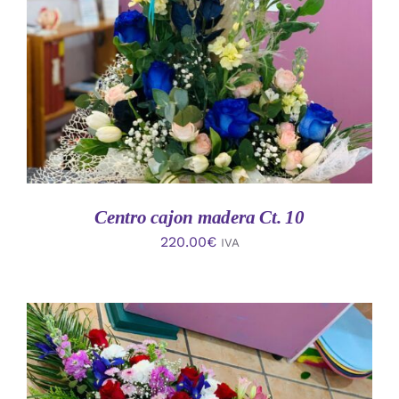
AÑADIR AL CARRITO
/
DETALLES
Centro cajon madera Ct. 10
220.00
€
IVA