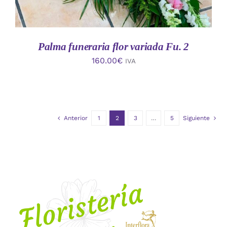
Palma funeraria flor variada Fu. 2
160.00
€
IVA
Anterior
1
2
3
…
5
Siguiente