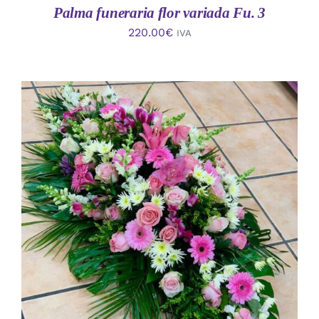
Palma funeraria flor variada Fu. 3
220.00
€
IVA
AÑADIR AL CARRITO
/
DETALLES