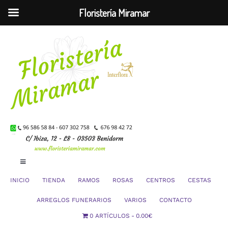
Floristería Miramar
Saltar
al
contenido
Toggle
Navigation
INICIO
TIENDA
RAMOS
ROSAS
CENTROS
CESTAS
Mi Cuenta
ARREGLOS FUNERARIOS
VARIOS
CONTACTO
0 ARTÍCULOS
0.00€
Carrito