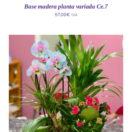
Base madera planta variada Ce.7
57.00
€
IVA
AÑADIR AL CARRITO
/
DETALLES