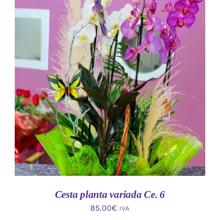
AÑADIR AL CARRITO
/
DETALLES
Cesta planta variada Ce. 6
85.00
€
IVA