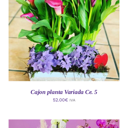
AÑADIR AL CARRITO
/
DETALLES
Cajon planta Variada Ce. 5
52.00
€
IVA