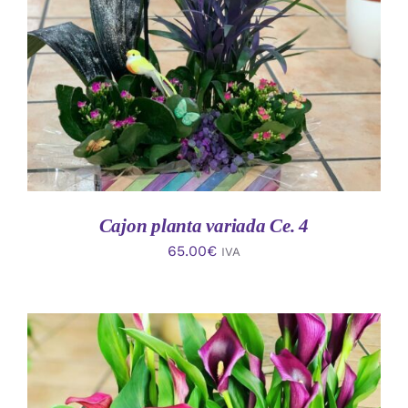
AÑADIR AL CARRITO
/
DETALLES
Cajon planta variada Ce. 4
65.00
€
IVA