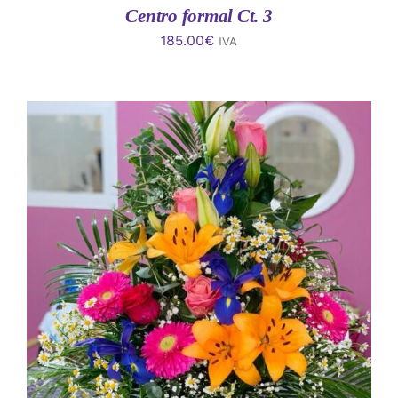
Centro formal Ct. 3
185.00
€
IVA
AÑADIR AL CARRITO
/
DETALLES