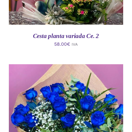
Cesta planta variada Ce. 2
58.00
€
IVA
AÑADIR AL CARRITO
/
DETALLES