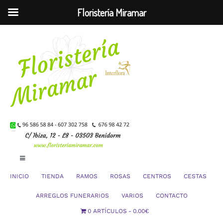
Floristería Miramar
Saltar
al
contenido
Toggle
Navigation
INICIO
TIENDA
RAMOS
ROSAS
CENTROS
CESTAS
Mi Cuenta
ARREGLOS FUNERARIOS
VARIOS
CONTACTO
0 ARTÍCULOS
0.00€
Carrito