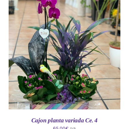
AÑADIR AL CARRITO
/
DETALLES
Cajon planta variada Ce. 4
65.00
€
IVA