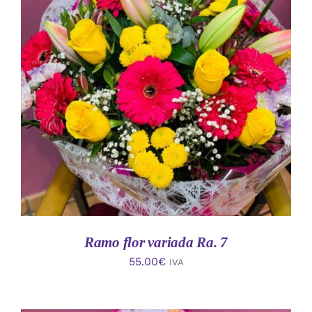
AÑADIR AL CARRITO
/
DETALLES
Ramo flor variada Ra. 7
55.00
€
IVA