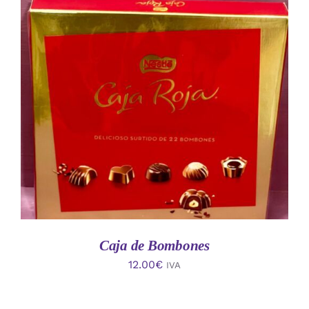
AÑADIR AL CARRITO
/
DETALLES
Caja de Bombones
12.00
€
IVA