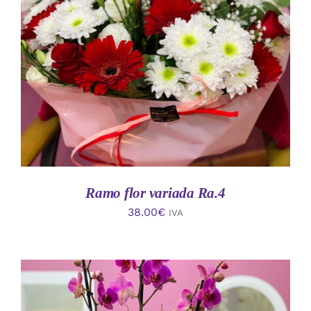
AÑADIR AL CARRITO
/
DETALLES
Ramo flor variada Ra.4
38.00
€
IVA