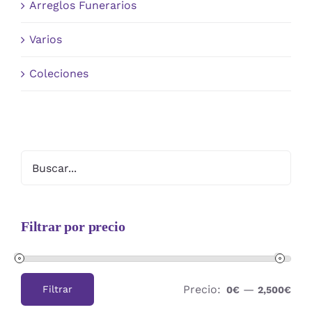
Arreglos Funerarios
Varios
Coleciones
Filtrar por precio
Precio:
—
Filtrar
0€
2,500€
Precio
Precio