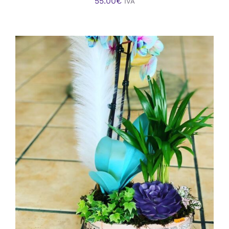
55.00
€
IVA
AÑADIR AL CARRITO
/
DETALLES