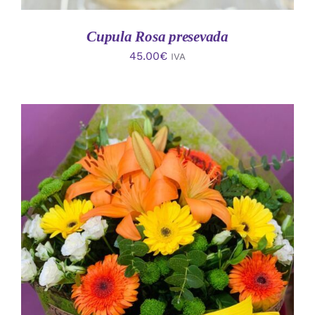
Cupula Rosa presevada
45.00
€
IVA
AÑADIR AL CARRITO
/
DETALLES