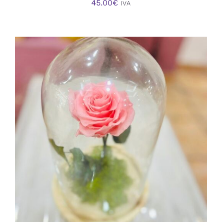
45.00
€
IVA
AÑADIR AL CARRITO
/
DETALLES