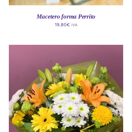
Macetero forma Perrito
19.80
€
IVA
AÑADIR AL CARRITO
/
DETALLES