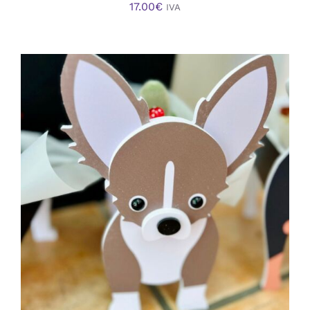
17.00
€
IVA
AÑADIR AL CARRITO
/
DETALLES