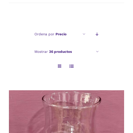
mínimo
máximo
Ordena por
Precio
Mostrar
36 productos