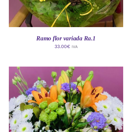
Ramo flor variada Ra.1
33.00
€
IVA
AÑADIR AL CARRITO
/
DETALLES