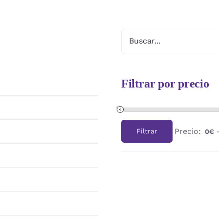
Filtrar por precio
Precio:
Filtrar
0€
Precio
Precio
mínimo
máximo