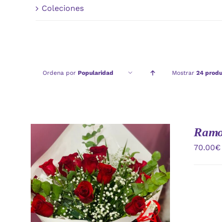
Coleciones
Ordena por
Popularidad
Mostrar
24 produ
Ramo 
70.00
€
AÑADIR AL CARRITO
/
VISTA
RAPIDA