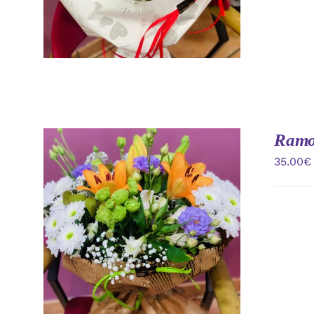
Ramo 
35.00
€
AÑADIR AL CARRITO
/
VISTA
RAPIDA