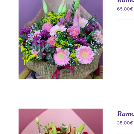
65.00
€
AÑADIR AL CARRITO
/
VISTA
RAPIDA
Ramo 
38.00
€