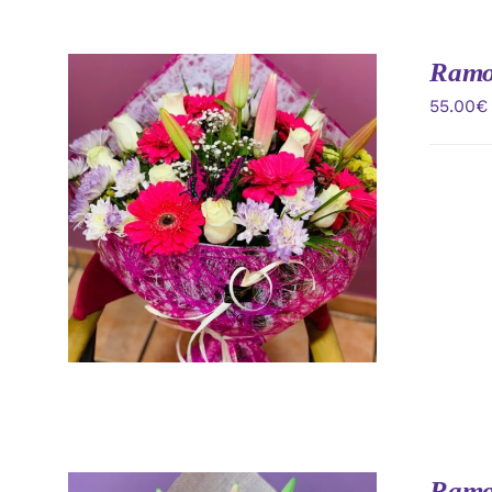
Ramo 
55.00
€
AÑADIR AL CARRITO
/
VISTA
RAPIDA
Ramo 