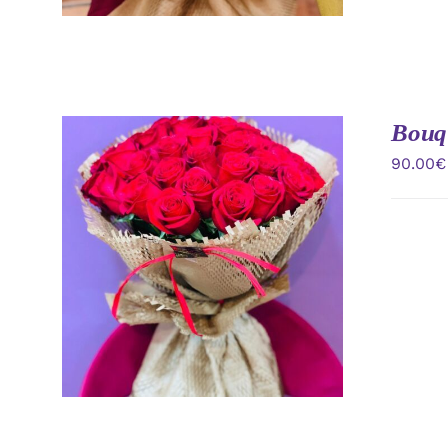
Bouqu
90.00
€
AÑADIR AL CARRITO
/
VISTA
RAPIDA