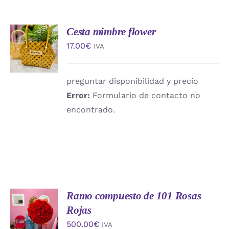
Cesta mimbre flower
AÑADIR
AL
17.00
€
IVA
CARRITO
/
DETALLES
preguntar disponibilidad y precio
Error:
Formulario de contacto no
encontrado.
Ramo compuesto de 101 Rosas
AÑADIR
AL
Rojas
CARRITO
500.00
€
IVA
/