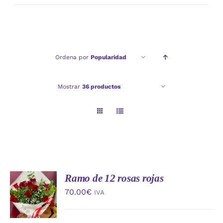
mínimo
máximo
Ordena por
Popularidad
Mostrar
36 productos
Ramo de 12 rosas rojas
AÑADIR
AL
70.00
€
IVA
CARRITO
/
DETALLES