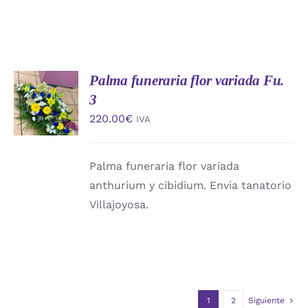
Palma funeraria flor variada Fu.
AÑADIR
AL
3
CARRITO
220.00
€
IVA
/
DETALLES
Palma funeraria flor variada
anthurium y cibidium. Envia tanatorio
Villajoyosa.
1
2
Siguiente