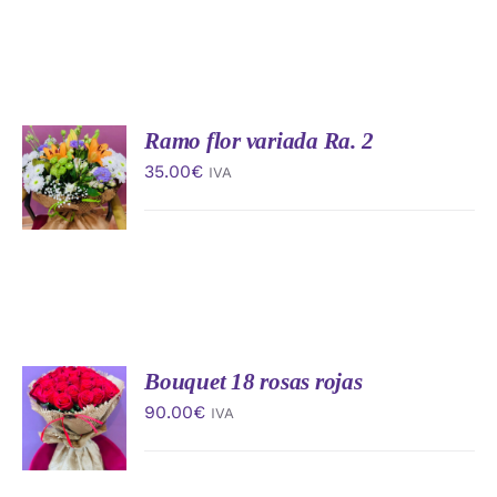
Ramo flor variada Ra. 2
AÑADIR
AL
35.00
€
IVA
CARRITO
/
DETALLES
Bouquet 18 rosas rojas
AÑADIR
AL
90.00
€
IVA
CARRITO
/
DETALLES