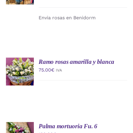
DETALLES
Envia rosas en Benidorm
Ramo rosas amarilla y blanca
AÑADIR
AL
75.00
€
IVA
CARRITO
/
DETALLES
Palma mortuoria Fu. 6
AÑADIR
AL