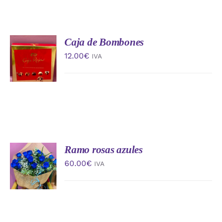
Caja de Bombones
AÑADIR
AL
12.00
€
IVA
CARRITO
/
DETALLES
Ramo rosas azules
AÑADIR
AL
60.00
€
IVA
CARRITO
/
DETALLES