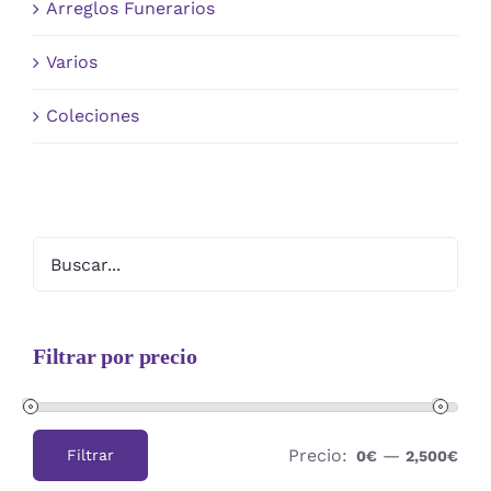
Arreglos Funerarios
Varios
Coleciones
Filtrar por precio
Precio:
—
Filtrar
0€
2,500€
Precio
Precio