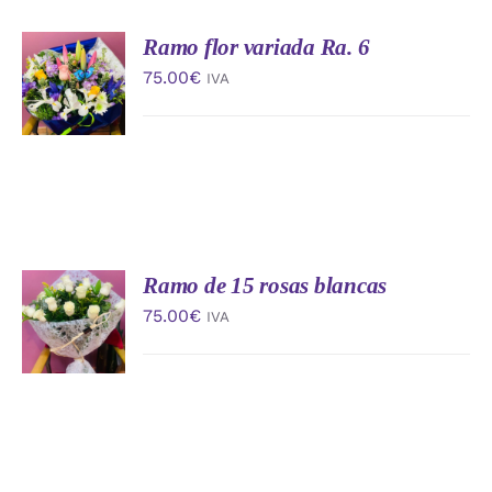
Ramo flor variada Ra. 6
AÑADIR
AL
75.00
€
IVA
CARRITO
/
DETALLES
Ramo de 15 rosas blancas
AÑADIR
AL
75.00
€
IVA
CARRITO
/
DETALLES