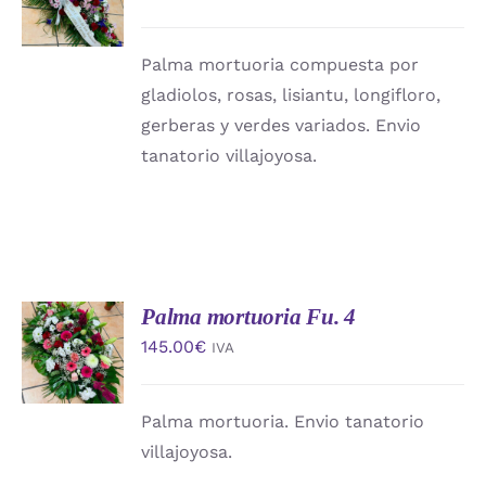
CARRITO
/
DETALLES
Palma mortuoria compuesta por
gladiolos, rosas, lisiantu, longifloro,
gerberas y verdes variados. Envio
tanatorio villajoyosa.
Palma mortuoria Fu. 4
AÑADIR
AL
145.00
€
IVA
CARRITO
/
DETALLES
Palma mortuoria. Envio tanatorio
villajoyosa.