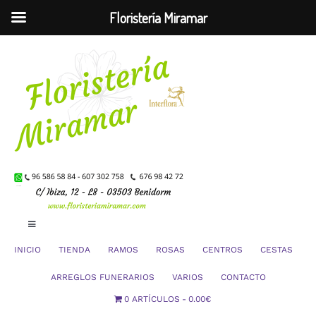
Floristería Miramar
Saltar
al
contenido
Toggle
Navigation
INICIO
TIENDA
RAMOS
ROSAS
CENTROS
CESTAS
Mi Cuenta
ARREGLOS FUNERARIOS
VARIOS
CONTACTO
0 ARTÍCULOS
0.00€
Carrito