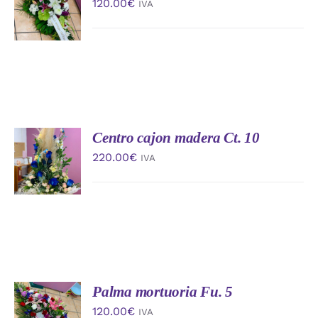
120.00
€
IVA
CARRITO
/
DETALLES
Centro cajon madera Ct. 10
AÑADIR
AL
220.00
€
IVA
CARRITO
/
DETALLES
Palma mortuoria Fu. 5
AÑADIR
AL
120.00
€
IVA