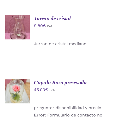
Jarron de cristal
AÑADIR
AL
9.80
€
IVA
CARRITO
/
DETALLES
Jarron de cristal mediano
Cupula Rosa presevada
AÑADIR
AL
45.00
€
IVA
CARRITO
/
DETALLES
preguntar disponibilidad y precio
Error:
Formulario de contacto no