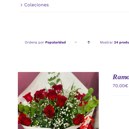
Coleciones
Ordena por
Popularidad
Mostrar
24 produ
Ramo 
70.00
€
AÑADIR AL CARRITO
/
VISTA
RAPIDA