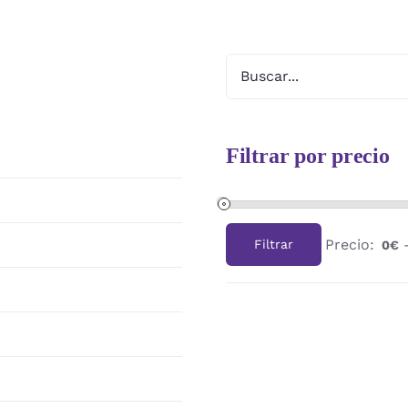
Filtrar por precio
Precio:
Filtrar
0€
Precio
Precio
mínimo
máximo