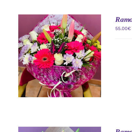
Ramo 
55.00
€
AÑADIR AL CARRITO
/
VISTA
RAPIDA
Ramo 