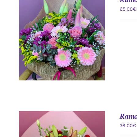
65.00
€
AÑADIR AL CARRITO
/
VISTA
RAPIDA
Ramo 
38.00
€