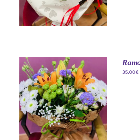
Ramo 
35.00
€
AÑADIR AL CARRITO
/
VISTA
RAPIDA