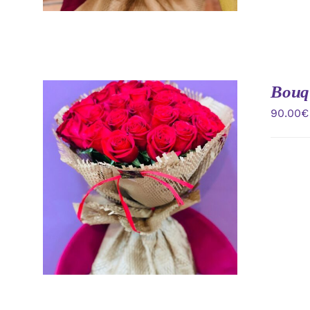
Bouqu
90.00
€
AÑADIR AL CARRITO
/
VISTA
RAPIDA