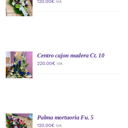
120.00
€
IVA
CARRITO
/
DETALLES
Centro cajon madera Ct. 10
AÑADIR
AL
220.00
€
IVA
CARRITO
/
DETALLES
Palma mortuoria Fu. 5
AÑADIR
AL
120.00
€
IVA