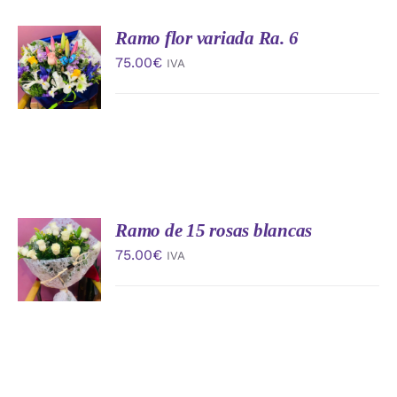
Ramo flor variada Ra. 6
AÑADIR
AL
75.00
€
IVA
CARRITO
/
DETALLES
Ramo de 15 rosas blancas
AÑADIR
AL
75.00
€
IVA
CARRITO
/
DETALLES