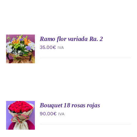
Ramo flor variada Ra. 2
AÑADIR
AL
35.00
€
IVA
CARRITO
/
DETALLES
Bouquet 18 rosas rojas
AÑADIR
AL
90.00
€
IVA
CARRITO
/
DETALLES