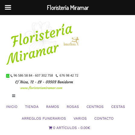
Floristería Miramar
Saltar
al
contenido
Toggle
Navigation
INICIO
TIENDA
RAMOS
ROSAS
CENTROS
CESTAS
Mi Cuenta
ARREGLOS FUNERARIOS
VARIOS
CONTACTO
0 ARTÍCULOS
0.00€
Carrito