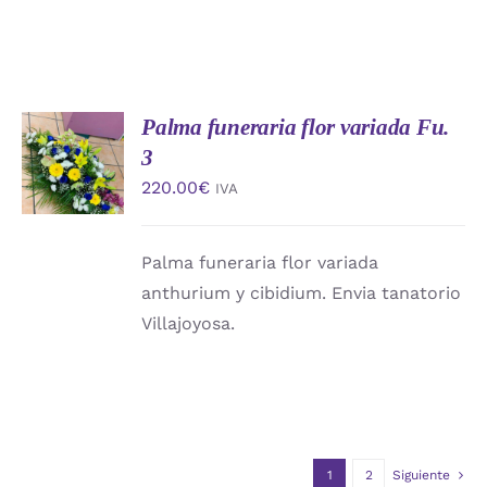
Palma funeraria flor variada Fu.
AÑADIR
AL
3
CARRITO
220.00
€
IVA
/
DETALLES
Palma funeraria flor variada
anthurium y cibidium. Envia tanatorio
Villajoyosa.
1
2
Siguiente