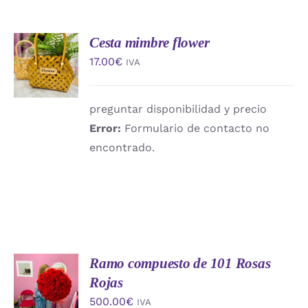
Cesta mimbre flower
AÑADIR
AL
17.00
€
IVA
CARRITO
/
DETALLES
preguntar disponibilidad y precio
Error:
Formulario de contacto no
encontrado.
Ramo compuesto de 101 Rosas
AÑADIR
AL
Rojas
CARRITO
500.00
€
IVA
/