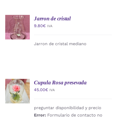
Jarron de cristal
AÑADIR
AL
9.80
€
IVA
CARRITO
/
DETALLES
Jarron de cristal mediano
Cupula Rosa presevada
AÑADIR
AL
45.00
€
IVA
CARRITO
/
DETALLES
preguntar disponibilidad y precio
Error:
Formulario de contacto no