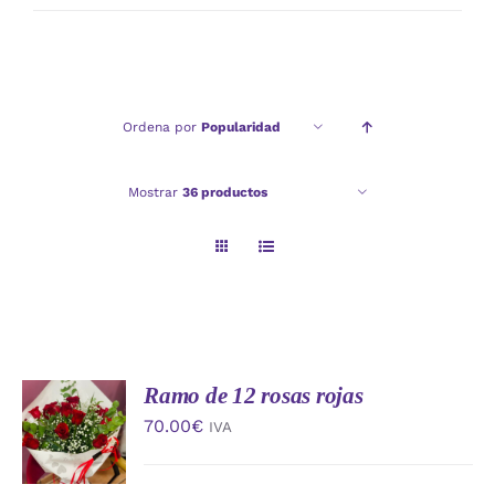
mínimo
máximo
Ordena por
Popularidad
Mostrar
36 productos
Ramo de 12 rosas rojas
AÑADIR
AL
70.00
€
IVA
CARRITO
/
DETALLES