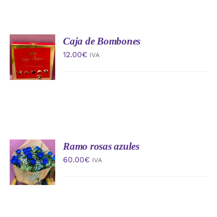
Caja de Bombones
AÑADIR
AL
12.00
€
IVA
CARRITO
/
DETALLES
Ramo rosas azules
AÑADIR
AL
60.00
€
IVA
CARRITO
/
DETALLES