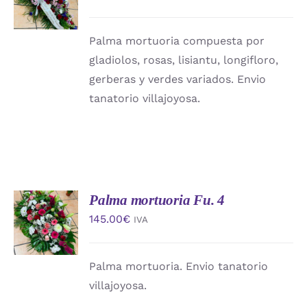
CARRITO
/
DETALLES
Palma mortuoria compuesta por
gladiolos, rosas, lisiantu, longifloro,
gerberas y verdes variados. Envio
tanatorio villajoyosa.
Palma mortuoria Fu. 4
AÑADIR
AL
145.00
€
IVA
CARRITO
/
DETALLES
Palma mortuoria. Envio tanatorio
villajoyosa.