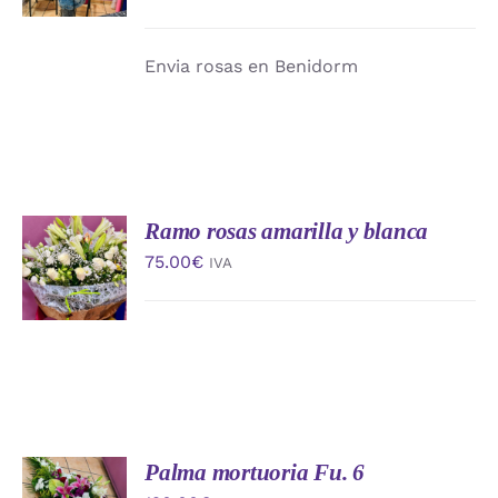
DETALLES
Envia rosas en Benidorm
Ramo rosas amarilla y blanca
AÑADIR
AL
75.00
€
IVA
CARRITO
/
DETALLES
Palma mortuoria Fu. 6
AÑADIR
AL