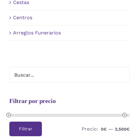
Cestas
Centros
Arreglos Funerarios
Filtrar por precio
Precio:
—
Filtrar
0€
2,500€
Precio
Precio