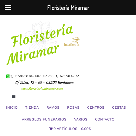
Floristería Miramar
Saltar
al
contenido
Toggle
Navigation
INICIO
TIENDA
RAMOS
ROSAS
CENTROS
CESTAS
Mi Cuenta
ARREGLOS FUNERARIOS
VARIOS
CONTACTO
0 ARTÍCULOS
0.00€
Carrito