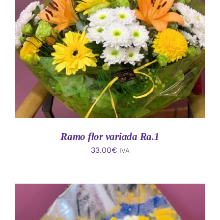
AÑADIR AL CARRITO
/
DETALLES
Ramo flor variada Ra.1
33.00
€
IVA