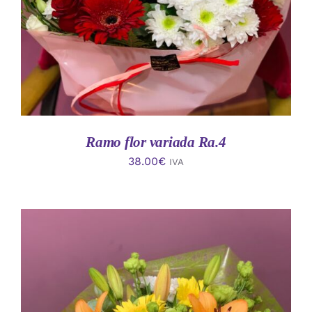
Ramo flor variada Ra.4
38.00
€
IVA