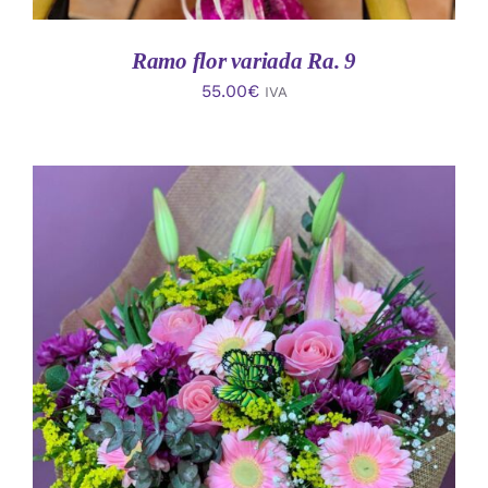
Ramo flor variada Ra. 9
55.00
€
IVA
AÑADIR AL CARRITO
/
DETALLES