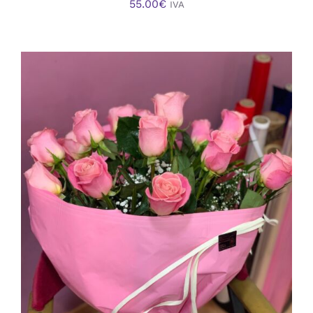
55.00
€
IVA
AÑADIR AL CARRITO
/
DETALLES