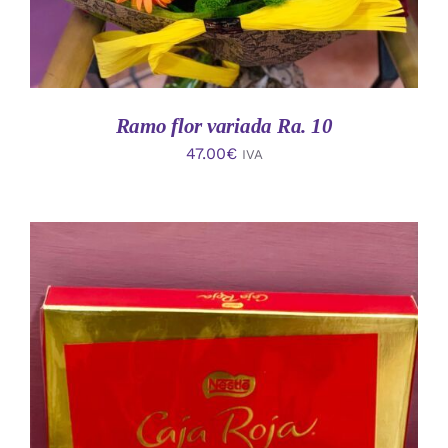
Ramo flor variada Ra. 10
47.00
€
IVA
AÑADIR AL CARRITO
/
DETALLES