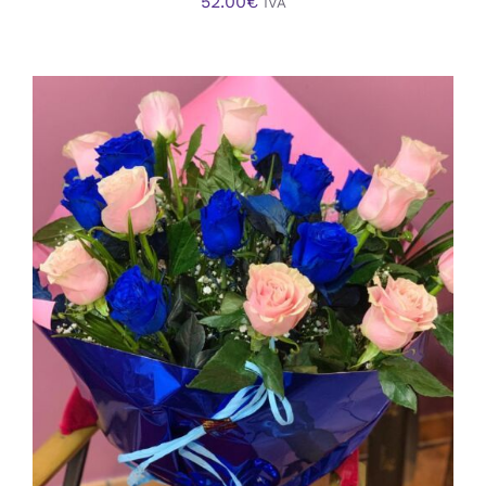
52.00
€
IVA
AÑADIR AL CARRITO
/
DETALLES