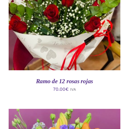
AÑADIR AL CARRITO
/
DETALLES
Ramo de 12 rosas rojas
70.00
€
IVA