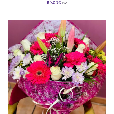
90.00
€
IVA
AÑADIR AL CARRITO
/
DETALLES