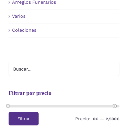
Arreglos Funerarios
Varios
Coleciones
Filtrar por precio
Precio:
—
Filtrar
0€
2,500€
Precio
Precio