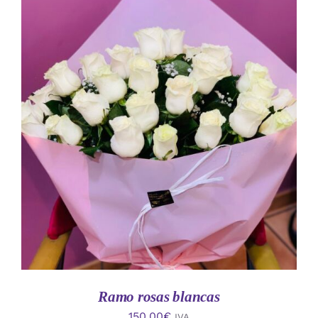
AÑADIR AL CARRITO
/
DETALLES
Ramo rosas blancas
150.00
€
IVA