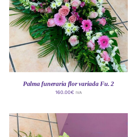
AÑADIR AL CARRITO
/
DETALLES
Palma funeraria flor variada Fu. 2
160.00
€
IVA