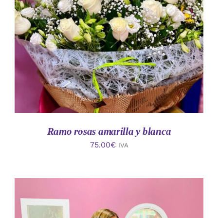
AÑADIR AL CARRITO
/
DETALLES
Ramo rosas amarilla y blanca
75.00
€
IVA