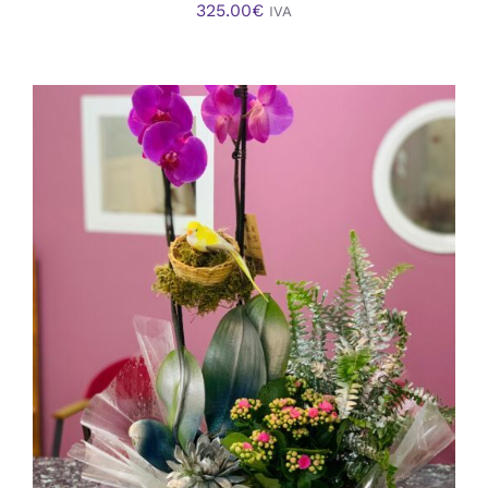
325.00
€
IVA
AÑADIR AL CARRITO
/
DETALLES