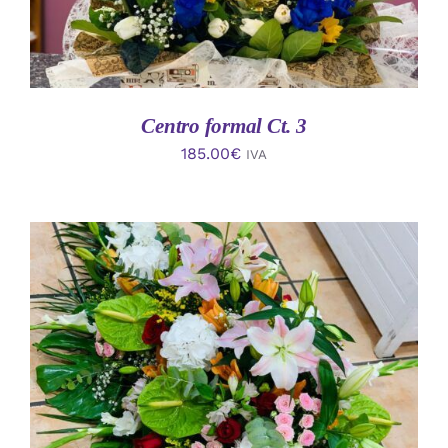
Centro formal Ct. 3
185.00
€
IVA
AÑADIR AL CARRITO
/
DETALLES