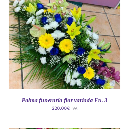
AÑADIR AL CARRITO
/
DETALLES
Palma funeraria flor variada Fu. 3
220.00
€
IVA