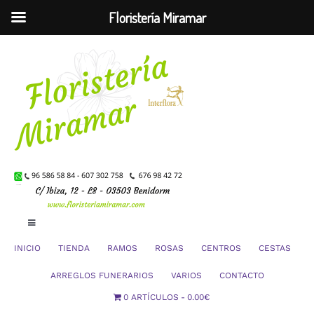
Floristería Miramar
Saltar
al
contenido
Toggle
Navigation
INICIO
TIENDA
RAMOS
ROSAS
CENTROS
CESTAS
Mi Cuenta
ARREGLOS FUNERARIOS
VARIOS
CONTACTO
0 ARTÍCULOS
0.00€
Carrito