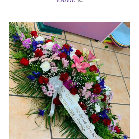
145.00
€
IVA
AÑADIR AL CARRITO
/
DETALLES