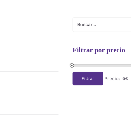
Filtrar por precio
Precio:
Filtrar
0€
Precio
Precio
mínimo
máximo