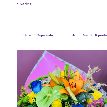
Varios
Ordena por
Popularidad
Mostrar
12 produ
AÑADIR AL CARRITO
/
VISTA RAPIDA