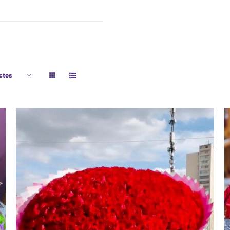
ctos
AÑADIR AL CARRITO
/
VISTA RAPIDA