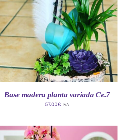
AÑADIR AL CARRITO
/
VISTA RAPIDA
Base madera planta variada Ce.7
57.00
€
IVA