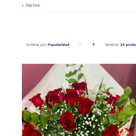
Varios
Ordena por
Popularidad
Mostrar
24 produ
AÑADIR AL CARRITO
/
VISTA RAPIDA