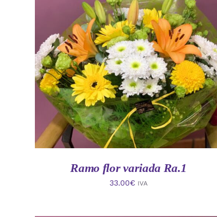
AÑADIR AL CARRITO
/
VISTA RAPIDA
Ramo flor variada Ra.1
33.00
€
IVA