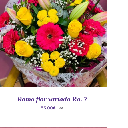
AÑADIR AL CARRITO
/
VISTA RAPIDA
Ramo flor variada Ra. 7
55.00
€
IVA