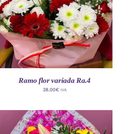
AÑADIR AL CARRITO
/
VISTA RAPIDA
Ramo flor variada Ra.4
38.00
€
IVA