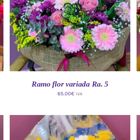
AÑADIR AL CARRITO
/
VISTA RAPIDA
Ramo flor variada Ra. 5
65.00
€
IVA