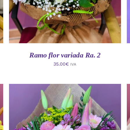
Ramo flor variada Ra. 2
35.00
€
IVA