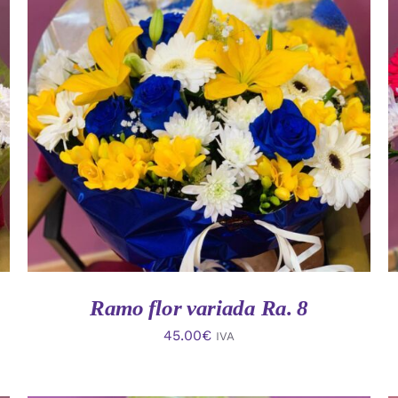
AÑADIR AL CARRITO
/
VISTA RAPIDA
Ramo flor variada Ra. 8
45.00
€
IVA