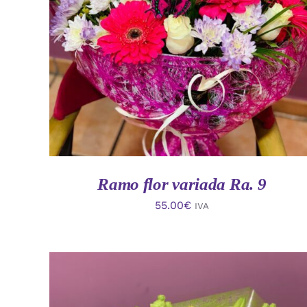
AÑADIR AL CARRITO
/
VISTA RAPIDA
Ramo flor variada Ra. 9
55.00
€
IVA