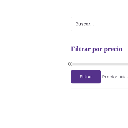
Filtrar por precio
Precio:
Filtrar
0€
Precio
Precio
mínimo
máximo