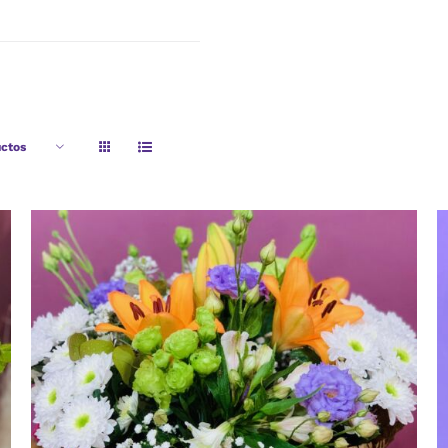
ctos
AÑADIR AL CARRITO
/
VISTA RAPIDA