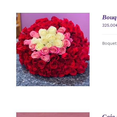
Bouqu
325.00
Boquet 
AÑADIR AL CARRITO
/
VISTA
RAPIDA
Caja