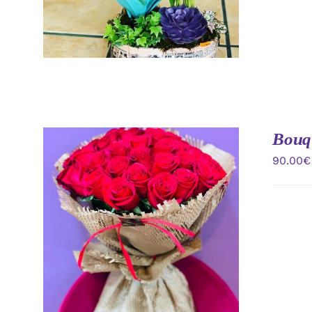
Bouqu
90.00
€
AÑADIR AL CARRITO
/
VISTA
RAPIDA