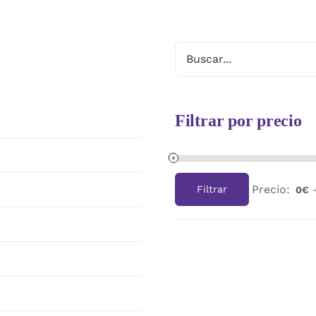
Filtrar por precio
Precio:
Filtrar
0€
Precio
Precio
mínimo
máximo