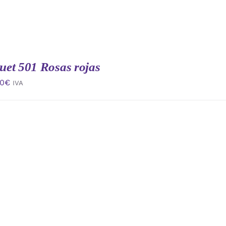
et 501 Rosas rojas
00
€
IVA