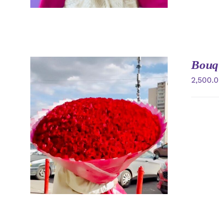
Bouqu
2,500.
AÑADIR AL CARRITO
/
VISTA
RAPIDA