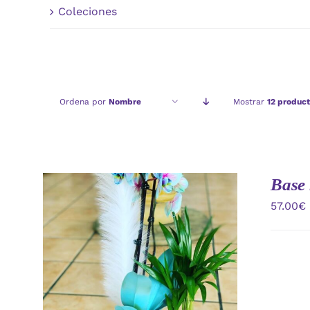
Coleciones
Ordena por
Nombre
Mostrar
12 produc
Base 
57.00
€
AÑADIR AL CARRITO
/
VISTA
RAPIDA