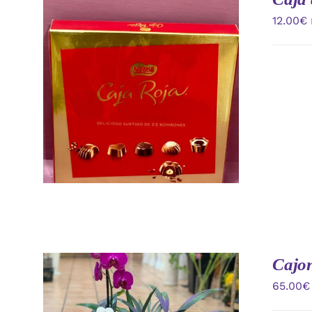
12.00
€
AÑADIR AL CARRITO
/
VISTA
RAPIDA
Cajon
65.00
€