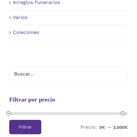
Arreglos Funerarios
Varios
Coleciones
Filtrar por precio
Precio:
—
Filtrar
0€
2,500€
Precio
Precio