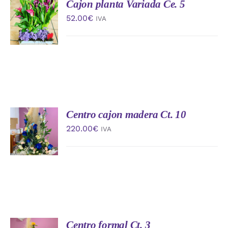
Cajon planta Variada Ce. 5
AÑADIR
AL
52.00
€
IVA
CARRITO
/
DETALLES
Centro cajon madera Ct. 10
AÑADIR
AL
220.00
€
IVA
CARRITO
/
DETALLES
Centro formal Ct. 3
AÑADIR