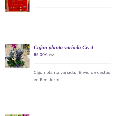
CARRITO
/
DETALLES
Cajon planta variada Ce. 4
AÑADIR
AL
65.00
€
IVA
CARRITO
/
DETALLES
Cajon planta variada. Envio de cestas
en Benidorm