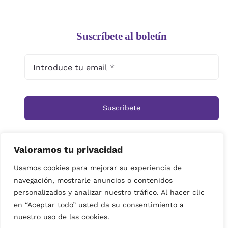
Suscríbete al boletín
Suscribete
Valoramos tu privacidad
Inicio
Tienda
Ramos
Rosas
Centros
Usamos cookies para mejorar su experiencia de
navegación, mostrarle anuncios o contenidos
Cestas
Arreglos Funerarios
Contacto
personalizados y analizar nuestro tráfico. Al hacer clic
Política de privacidad
en “Aceptar todo” usted da su consentimiento a
© Copyright 2019 | imagenes propiedad de Floristeria
nuestro uso de las cookies.
Miramar| Derechos reservados|