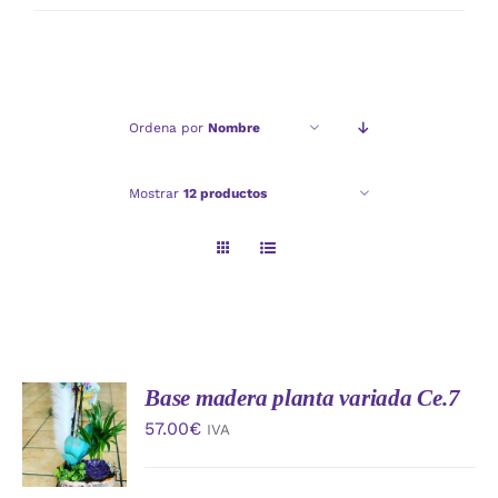
mínimo
máximo
Ordena por
Nombre
Mostrar
12 productos
Base madera planta variada Ce.7
AÑADIR
AL
57.00
€
IVA
CARRITO
/
DETALLES