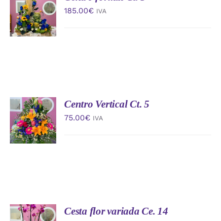
AL
185.00
€
IVA
CARRITO
/
DETALLES
Centro Vertical Ct. 5
AÑADIR
AL
75.00
€
IVA
CARRITO
/
DETALLES
Cesta flor variada Ce. 14
AÑADIR
AL