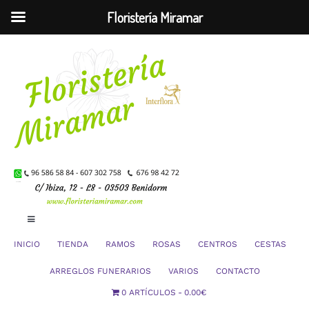
Floristería Miramar
Saltar
al
contenido
Toggle
Navigation
INICIO
TIENDA
RAMOS
ROSAS
CENTROS
CESTAS
Mi Cuenta
ARREGLOS FUNERARIOS
VARIOS
CONTACTO
0 ARTÍCULOS
0.00€
Carrito