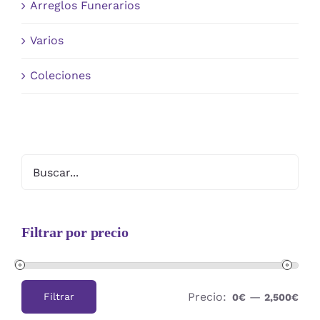
Arreglos Funerarios
Varios
Coleciones
Filtrar por precio
Precio:
—
Filtrar
0€
2,500€
Precio
Precio