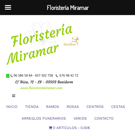
Floristería Miramar
Saltar
al
contenido
Toggle
Navigation
INICIO
TIENDA
RAMOS
ROSAS
CENTROS
CESTAS
Mi Cuenta
ARREGLOS FUNERARIOS
VARIOS
CONTACTO
0 ARTÍCULOS
0.00€
Carrito