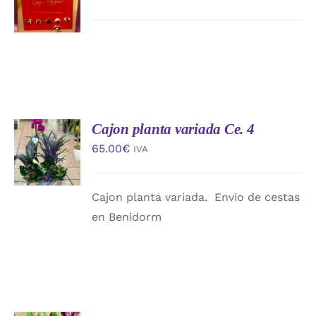
CARRITO
/
DETALLES
Cajon planta variada Ce. 4
AÑADIR
AL
65.00
€
IVA
CARRITO
/
DETALLES
Cajon planta variada. Envio de cestas
en Benidorm