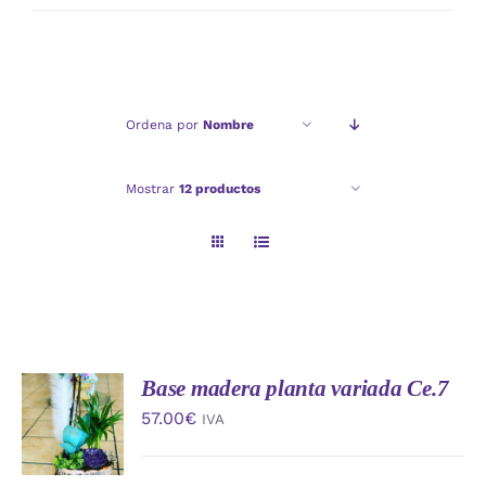
mínimo
máximo
Ordena por
Nombre
Mostrar
12 productos
Base madera planta variada Ce.7
AÑADIR
AL
57.00
€
IVA
CARRITO
/
DETALLES