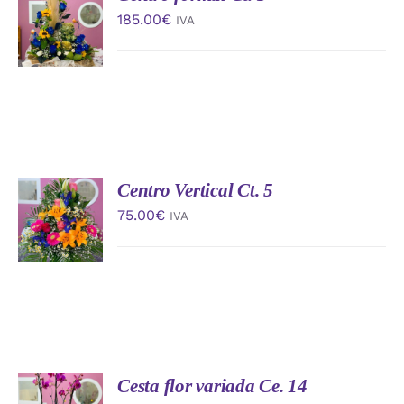
AL
185.00
€
IVA
CARRITO
/
DETALLES
Centro Vertical Ct. 5
AÑADIR
AL
75.00
€
IVA
CARRITO
/
DETALLES
Cesta flor variada Ce. 14
AÑADIR
AL