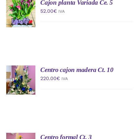
Cajon planta Variada Ce. 5
AÑADIR
AL
52.00
€
IVA
CARRITO
/
DETALLES
Centro cajon madera Ct. 10
AÑADIR
AL
220.00
€
IVA
CARRITO
/
DETALLES
Centro formal Ct. 3
AÑADIR