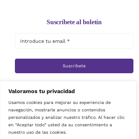
Suscríbete al boletín
Suscribete
Valoramos tu privacidad
Inicio
Tienda
Ramos
Rosas
Centros
Usamos cookies para mejorar su experiencia de
navegación, mostrarle anuncios o contenidos
Cestas
Arreglos Funerarios
Contacto
personalizados y analizar nuestro tráfico. Al hacer clic
Política de privacidad
en “Aceptar todo” usted da su consentimiento a
© Copyright 2019 | imagenes propiedad de Floristeria
nuestro uso de las cookies.
Miramar| Derechos reservados|