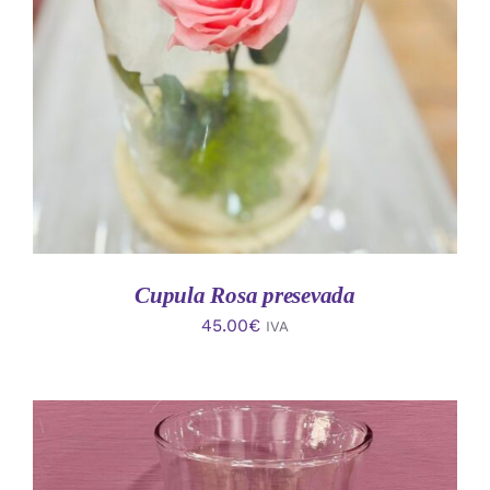
AÑADIR AL CARRITO
/
DETALLES
Cupula Rosa presevada
45.00
€
IVA