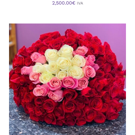
2,500.00
€
IVA
AÑADIR AL CARRITO
/
DETALLES