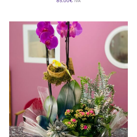
85.00
€
IVA
AÑADIR AL CARRITO
/
DETALLES