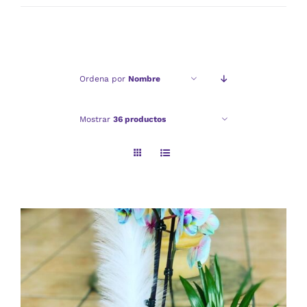
mínimo
máximo
Ordena por
Nombre
Mostrar
36 productos