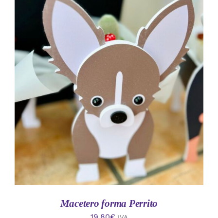
AÑADIR AL CARRITO
/
DETALLES
Macetero forma Perrito
19.80
€
IVA