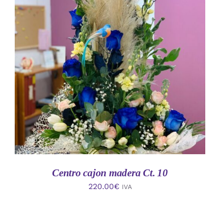
AÑADIR AL CARRITO
/
DETALLES
Centro cajon madera Ct. 10
220.00
€
IVA