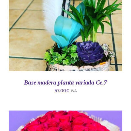
AÑADIR AL CARRITO
/
DETALLES
Base madera planta variada Ce.7
57.00
€
IVA