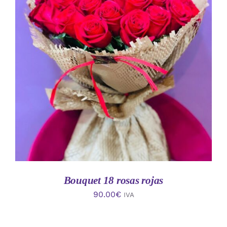
AÑADIR AL CARRITO
/
DETALLES
Bouquet 18 rosas rojas
90.00
€
IVA