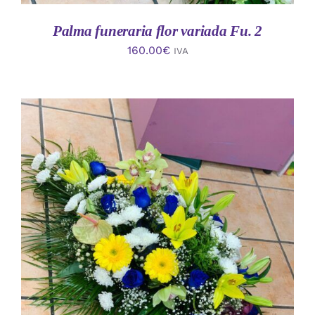
Palma funeraria flor variada Fu. 2
160.00
€
IVA
AÑADIR AL CARRITO
/
DETALLES