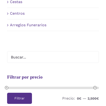
Cestas
Centros
Arreglos Funerarios
Filtrar por precio
Precio:
—
Filtrar
0€
2,500€
Precio
Precio