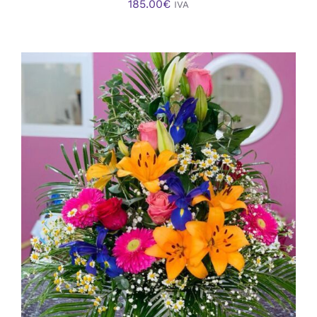
185.00
€
IVA
AÑADIR AL CARRITO
/
DETALLES