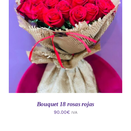
AÑADIR AL CARRITO
/
DETALLES
Bouquet 18 rosas rojas
90.00
€
IVA