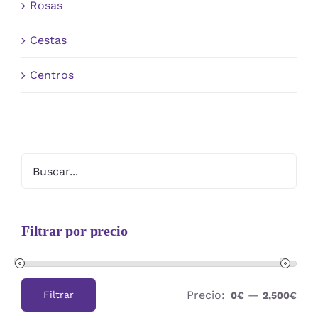
Rosas
Cestas
Centros
Filtrar por precio
Precio:
—
Filtrar
0€
2,500€
Precio
Precio