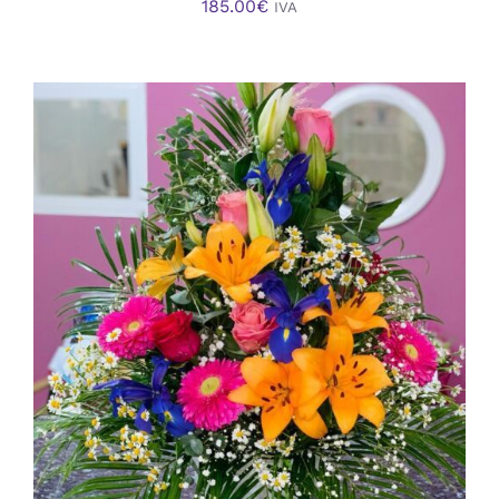
185.00
€
IVA
AÑADIR AL CARRITO
/
DETALLES