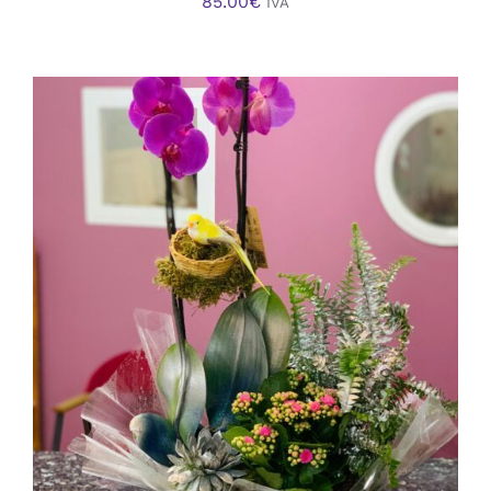
85.00
€
IVA
AÑADIR AL CARRITO
/
DETALLES