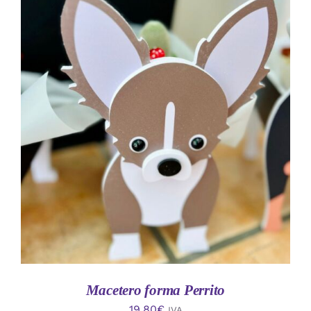
AÑADIR AL CARRITO
/
DETALLES
Macetero forma Perrito
19.80
€
IVA