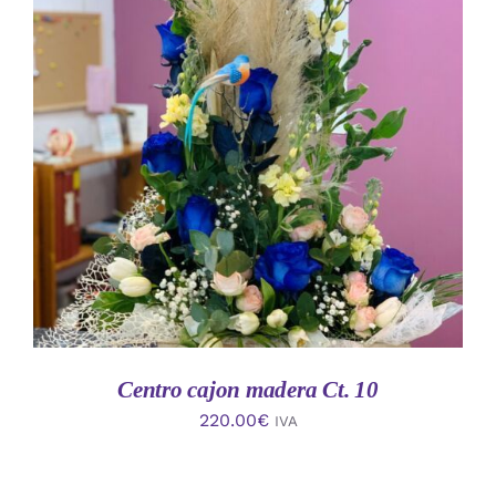
AÑADIR AL CARRITO
/
DETALLES
Centro cajon madera Ct. 10
220.00
€
IVA