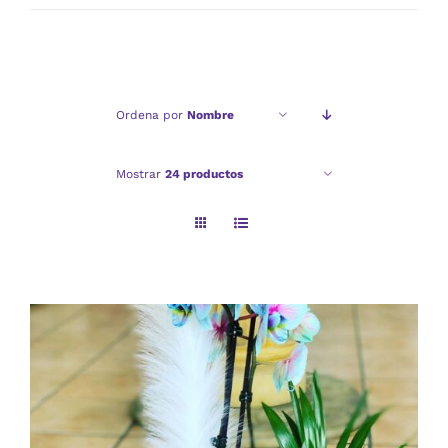
mínimo
máximo
Ordena por
Nombre
Mostrar
24 productos