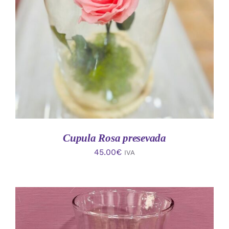
AÑADIR AL CARRITO
/
DETALLES
Cupula Rosa presevada
45.00
€
IVA