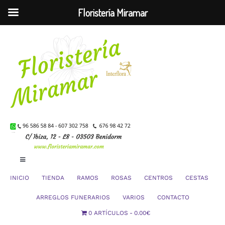
Floristería Miramar
Saltar
al
contenido
Toggle
Navigation
INICIO
TIENDA
RAMOS
ROSAS
CENTROS
CESTAS
Mi Cuenta
ARREGLOS FUNERARIOS
VARIOS
CONTACTO
0 ARTÍCULOS
0.00€
Carrito