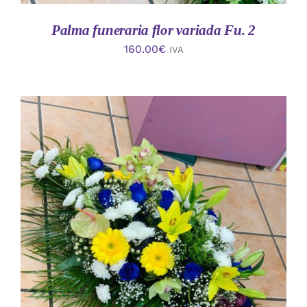
Palma funeraria flor variada Fu. 2
160.00
€
IVA
AÑADIR AL CARRITO
/
DETALLES