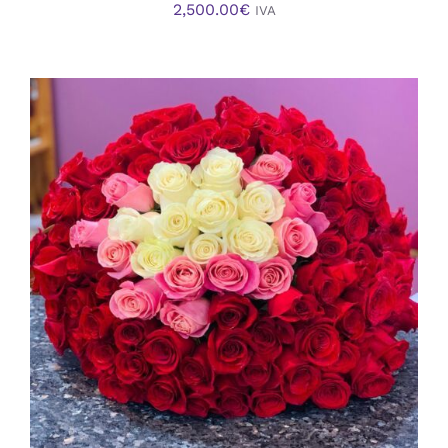
2,500.00
€
IVA
AÑADIR AL CARRITO
/
DETALLES