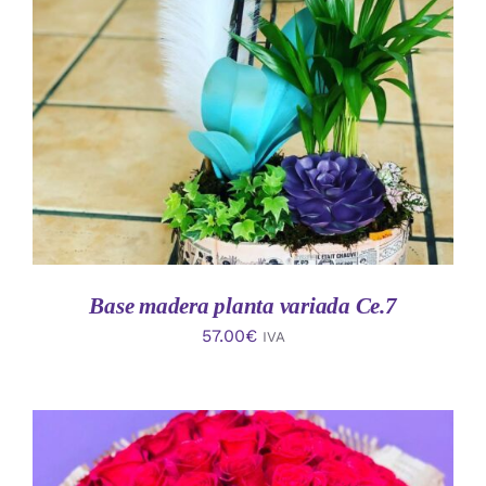
AÑADIR AL CARRITO
/
DETALLES
Base madera planta variada Ce.7
57.00
€
IVA