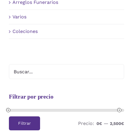
Arreglos Funerarios
Varios
Coleciones
Filtrar por precio
Precio:
—
Filtrar
0€
2,500€
Precio
Precio