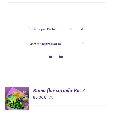
mínimo
máximo
Ordena por
Fecha
Mostrar
12 productos
Ramo flor variada Ra. 3
AÑADIR
AL
85.00
€
IVA
CARRITO
/
DETALLES