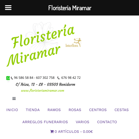
Floristería Miramar
Saltar
al
contenido
Toggle
Navigation
INICIO
TIENDA
RAMOS
ROSAS
CENTROS
CESTAS
Mi Cuenta
ARREGLOS FUNERARIOS
VARIOS
CONTACTO
0 ARTÍCULOS
0.00€
Carrito