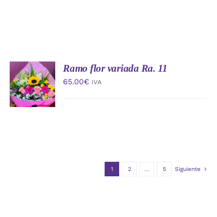
Ramo flor variada Ra. 11
AÑADIR
AL
65.00
€
IVA
CARRITO
/
DETALLES
1
2
…
5
Siguiente