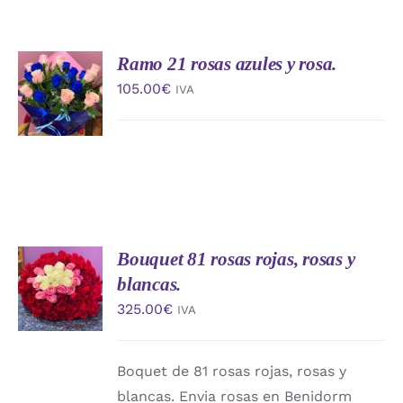
Ramo 21 rosas azules y rosa.
AÑADIR
AL
105.00
€
IVA
CARRITO
/
DETALLES
Bouquet 81 rosas rojas, rosas y
AÑADIR
AL
blancas.
CARRITO
325.00
€
IVA
/
DETALLES
Boquet de 81 rosas rojas, rosas y
blancas. Envia rosas en Benidorm