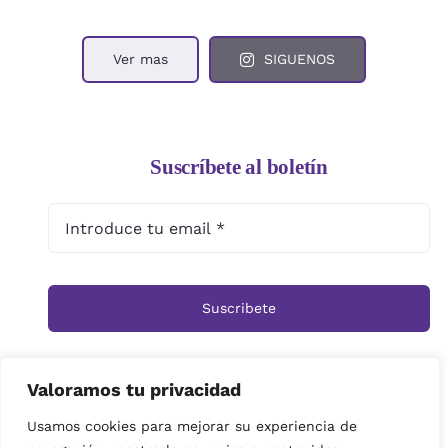
Ver mas
SIGUENOS
Suscríbete al boletín
Suscribete
Valoramos tu privacidad
Inicio
Tienda
Ramos
Rosas
Centros
Usamos cookies para mejorar su experiencia de