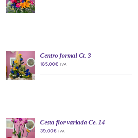
CARRITO
/
DETALLES
Centro formal Ct. 3
AÑADIR
AL
185.00
€
IVA
CARRITO
/
DETALLES
Cesta flor variada Ce. 14
AÑADIR
AL
39.00
€
IVA
CARRITO