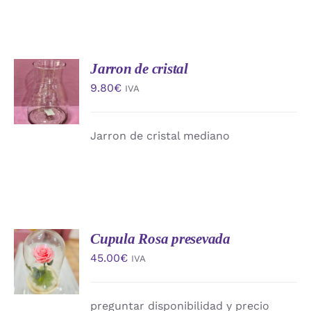
Jarron de cristal
AÑADIR
AL
9.80
€
IVA
CARRITO
/
DETALLES
Jarron de cristal mediano
Cupula Rosa presevada
AÑADIR
AL
45.00
€
IVA
CARRITO
/
DETALLES
preguntar disponibilidad y precio