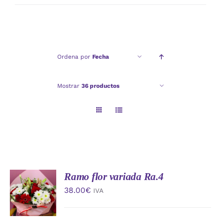
mínimo
máximo
Ordena por
Fecha
Mostrar
36 productos
Ramo flor variada Ra.4
AÑADIR
AL
38.00
€
IVA
CARRITO
/
DETALLES