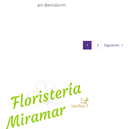
en Benidorm
1
2
Siguiente