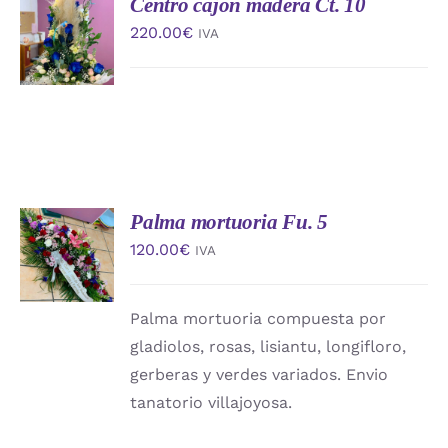
Centro cajon madera Ct. 10
AÑADIR
AL
220.00
€
IVA
CARRITO
/
DETALLES
Palma mortuoria Fu. 5
AÑADIR
AL
120.00
€
IVA
CARRITO
/
DETALLES
Palma mortuoria compuesta por
gladiolos, rosas, lisiantu, longifloro,
gerberas y verdes variados. Envio
tanatorio villajoyosa.