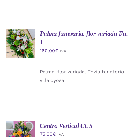
Palma funeraria. flor variada Fu.
AÑADIR
AL
1
CARRITO
180.00
€
IVA
/
DETALLES
Palma flor variada. Envio tanatorio
villajoyosa.
Centro Vertical Ct. 5
AÑADIR
AL
75.00
€
IVA