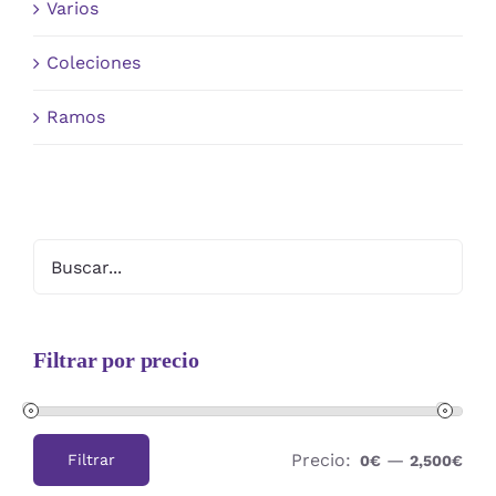
Varios
Coleciones
Ramos
Filtrar por precio
Precio:
—
Filtrar
0€
2,500€
Precio
Precio