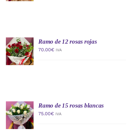
DETALLES
Ramo de 12 rosas rojas
AÑADIR
AL
70.00
€
IVA
CARRITO
/
DETALLES
Ramo de 15 rosas blancas
AÑADIR
AL
75.00
€
IVA
CARRITO
/
DETALLES