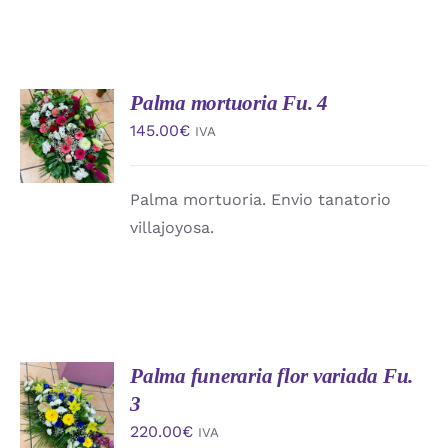
Palma mortuoria Fu. 4
AÑADIR
AL
145.00
€
IVA
CARRITO
/
DETALLES
Palma mortuoria. Envio tanatorio
villajoyosa.
Palma funeraria flor variada Fu.
AÑADIR
AL
3
CARRITO
220.00
€
IVA
/