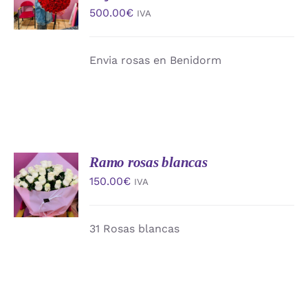
CARRITO
500.00
€
IVA
/
DETALLES
Envia rosas en Benidorm
Ramo rosas blancas
AÑADIR
AL
150.00
€
IVA
CARRITO
/
DETALLES
31 Rosas blancas