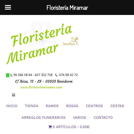
Floristería Miramar
Saltar
al
contenido
Toggle
Navigation
INICIO
TIENDA
RAMOS
ROSAS
CENTROS
CESTAS
Mi Cuenta
ARREGLOS FUNERARIOS
VARIOS
CONTACTO
0 ARTÍCULOS
0.00€
Carrito