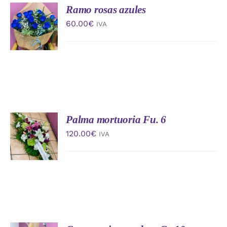
Ramo rosas azules
AÑADIR
AL
60.00
€
IVA
CARRITO
/
DETALLES
Palma mortuoria Fu. 6
AÑADIR
AL
120.00
€
IVA
CARRITO
/
DETALLES