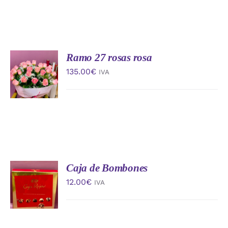
Ramo 27 rosas rosa
AÑADIR
AL
135.00
€
IVA
CARRITO
/
DETALLES
Caja de Bombones
AÑADIR
AL
12.00
€
IVA
CARRITO
/
DETALLES