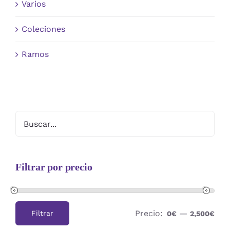
Varios
Coleciones
Ramos
Filtrar por precio
Precio:
—
Filtrar
0€
2,500€
Precio
Precio