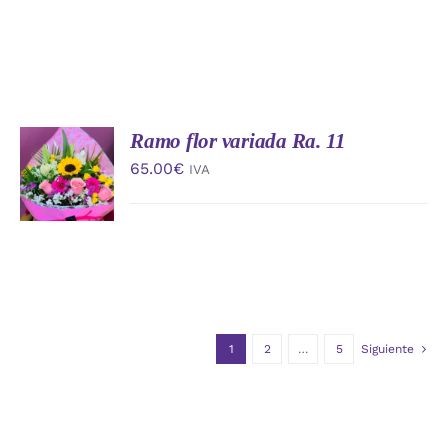
Ramo flor variada Ra. 11
AÑADIR
AL
65.00
€
IVA
CARRITO
/
DETALLES
1
2
…
5
Siguiente