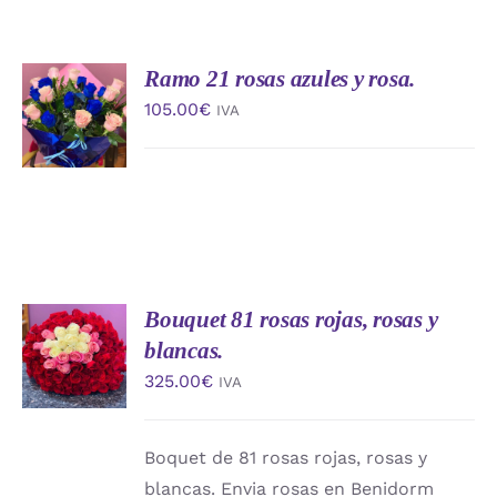
Ramo 21 rosas azules y rosa.
AÑADIR
AL
105.00
€
IVA
CARRITO
/
DETALLES
Bouquet 81 rosas rojas, rosas y
AÑADIR
AL
blancas.
CARRITO
325.00
€
IVA
/
DETALLES
Boquet de 81 rosas rojas, rosas y
blancas. Envia rosas en Benidorm