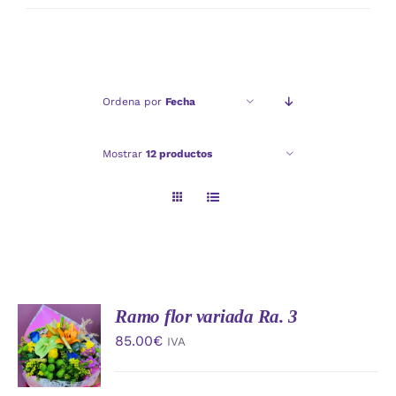
mínimo
máximo
Ordena por
Fecha
Mostrar
12 productos
Ramo flor variada Ra. 3
AÑADIR
AL
85.00
€
IVA
CARRITO
/
DETALLES