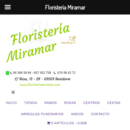
Floristería Miramar
Saltar
al
contenido
Toggle
Navigation
INICIO
TIENDA
RAMOS
ROSAS
CENTROS
CESTAS
Mi Cuenta
ARREGLOS FUNERARIOS
VARIOS
CONTACTO
0 ARTÍCULOS
0.00€
Carrito