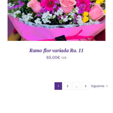
Ramo flor variada Ra. 11
65.00
€
IVA
1
2
…
5
Siguiente