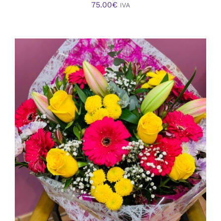
75.00
€
IVA
AÑADIR AL CARRITO
/
DETALLES