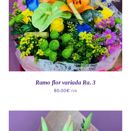
AÑADIR AL CARRITO
/
DETALLES
Ramo flor variada Ra. 3
85.00
€
IVA