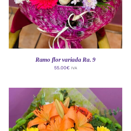
Ramo flor variada Ra. 9
55.00
€
IVA