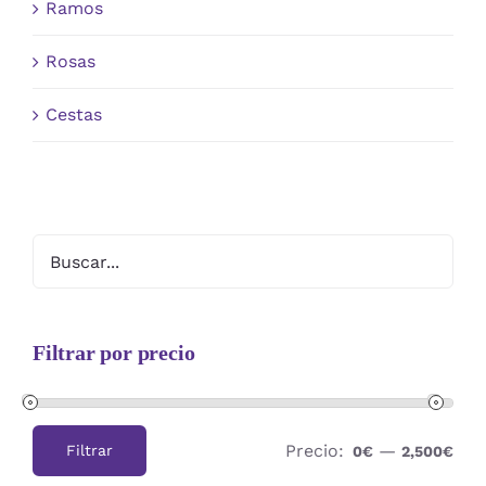
Ramos
Rosas
Cestas
Filtrar por precio
Precio:
—
Filtrar
0€
2,500€
Precio
Precio