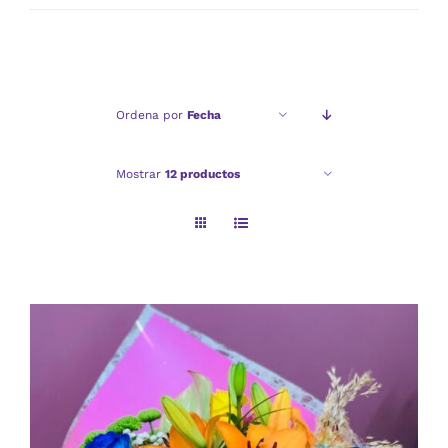
mínimo
máximo
Ordena por
Fecha
Mostrar
12 productos