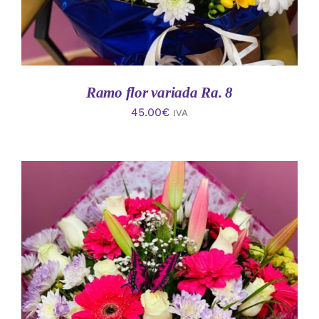
Ramo flor variada Ra. 8
45.00
€
IVA
AÑADIR AL CARRITO
/
DETALLES