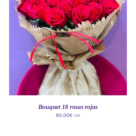
AÑADIR AL CARRITO
/
DETALLES
Bouquet 18 rosas rojas
90.00
€
IVA