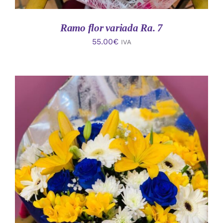
Ramo flor variada Ra. 7
55.00
€
IVA
AÑADIR AL CARRITO
/
DETALLES