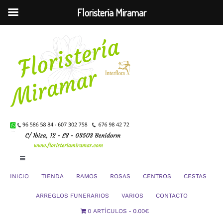
Floristería Miramar
Saltar
al
contenido
Toggle
Navigation
INICIO
TIENDA
RAMOS
ROSAS
CENTROS
CESTAS
Mi Cuenta
ARREGLOS FUNERARIOS
VARIOS
CONTACTO
0 ARTÍCULOS
0.00€
Carrito