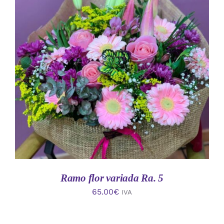
AÑADIR AL CARRITO
/
DETALLES
Ramo flor variada Ra. 5
65.00
€
IVA