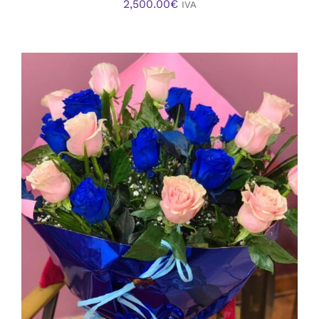
2,500.00
€
IVA
AÑADIR AL CARRITO
/
DETALLES