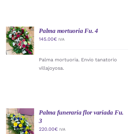
Palma mortuoria Fu. 4
AÑADIR
AL
145.00
€
IVA
CARRITO
/
DETALLES
Palma mortuoria. Envio tanatorio
villajoyosa.
Palma funeraria flor variada Fu.
AÑADIR
AL
3
CARRITO
220.00
€
IVA
/