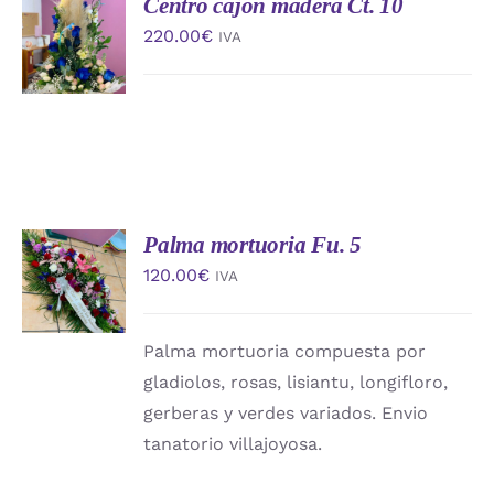
Centro cajon madera Ct. 10
AÑADIR
AL
220.00
€
IVA
CARRITO
/
DETALLES
Palma mortuoria Fu. 5
AÑADIR
AL
120.00
€
IVA
CARRITO
/
DETALLES
Palma mortuoria compuesta por
gladiolos, rosas, lisiantu, longifloro,
gerberas y verdes variados. Envio
tanatorio villajoyosa.