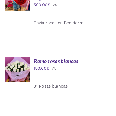
CARRITO
500.00
€
IVA
/
DETALLES
Envia rosas en Benidorm
Ramo rosas blancas
AÑADIR
AL
150.00
€
IVA
CARRITO
/
DETALLES
31 Rosas blancas