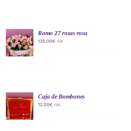
Ramo 27 rosas rosa
AÑADIR
AL
135.00
€
IVA
CARRITO
/
DETALLES
Caja de Bombones
AÑADIR
AL
12.00
€
IVA
CARRITO
/
DETALLES