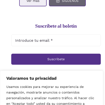
Ver mas
SIGUENOS
Suscríbete al boletín
Suscribete
Valoramos tu privacidad
Inicio
Tienda
Ramos
Rosas
Centros
Usamos cookies para mejorar su experiencia de
navegación, mostrarle anuncios o contenidos
Cestas
Arreglos Funerarios
Contacto
personalizados y analizar nuestro tráfico. Al hacer clic
Política de privacidad
en “Aceptar todo” usted da su consentimiento a
© Copyright 2019 | imagenes propiedad de Floristeria