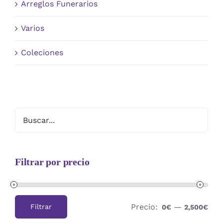
Arreglos Funerarios
Varios
Coleciones
Filtrar por precio
Precio:
—
Filtrar
0€
2,500€
Precio
Precio