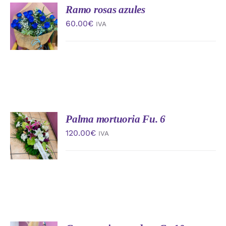
Ramo rosas azules
AÑADIR
AL
60.00
€
IVA
CARRITO
/
DETALLES
Palma mortuoria Fu. 6
AÑADIR
AL
120.00
€
IVA
CARRITO
/
DETALLES