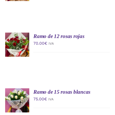
DETALLES
Ramo de 12 rosas rojas
AÑADIR
AL
70.00
€
IVA
CARRITO
/
DETALLES
Ramo de 15 rosas blancas
AÑADIR
AL
75.00
€
IVA
CARRITO
/
DETALLES