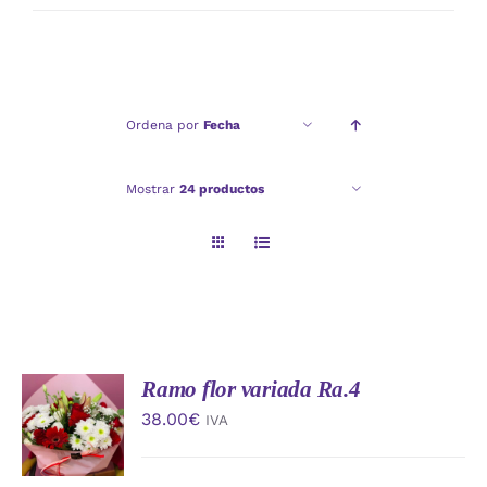
mínimo
máximo
Ordena por
Fecha
Mostrar
24 productos
Ramo flor variada Ra.4
AÑADIR
AL
38.00
€
IVA
CARRITO
/
DETALLES