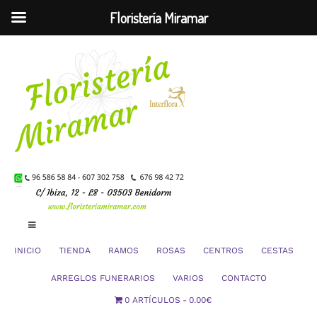
Floristería Miramar
Saltar
al
contenido
Toggle
Navigation
INICIO
TIENDA
RAMOS
ROSAS
CENTROS
CESTAS
Mi Cuenta
ARREGLOS FUNERARIOS
VARIOS
CONTACTO
0 ARTÍCULOS
0.00€
Carrito