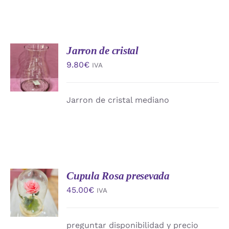
Jarron de cristal
AÑADIR
AL
9.80
€
IVA
CARRITO
/
DETALLES
Jarron de cristal mediano
Cupula Rosa presevada
AÑADIR
AL
45.00
€
IVA
CARRITO
/
DETALLES
preguntar disponibilidad y precio